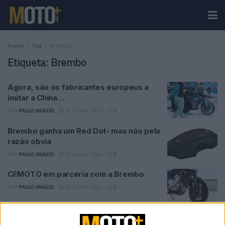
Home
Tag
Brembo
Etiqueta:
Brembo
Agora, são os fabricantes europeus a
imitar a China…
POR
PAULO ARAÚJO
16 JULHO, 2026
0
Brembo ganha um Red Dot- mas não pela
razão óbvia
POR
PAULO ARAÚJO
12 JULHO, 2026
0
CFMOTO em parceria com a Brembo
POR
PAULO ARAÚJO
10 JULHO, 2026
0
Brembo lança tecnologia de travagem