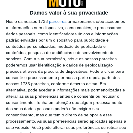
eletrónica Sensify
POR
PAULO ARAÚJO
9 MAIO, 2026
0
Damos valor à sua privacidade
Disco de carbono-cerâmica Brembo
Nós e os nossos 1733
parceiros
armazenamos e/ou acedemos
Hyction é grande novidade
a informações num dispositivo, como cookies, e processamos
dados pessoais, como identificadores únicos e informações
POR
PAULO ARAÚJO
1 ABRIL, 2026
0
padrão enviadas por um dispositivo para publicidade e
conteúdos personalizados, medição de publicidade e
WSBK – Brembo torna-se Parceiro de
conteúdos, pesquisa de audiências e desenvolvimento de
Inovação das SBK
serviços.
Com a sua permissão, nós e os nossos parceiros
POR
PAULO ARAÚJO
21 FEVEREIRO, 2026
0
poderemos usar identificação e dados de geolocalização
precisos através da procura de dispositivos. Poderá clicar para
WP expande para sistemas de travagem
consentir o processamento por nossa parte e pela parte dos
POR
PAULO ARAÚJO
17 JANEIRO, 2026
0
nossos 1733 parceiros, conforme descrito acima. Em
alternativa, pode aceder a informações mais pormenorizadas e
alterar as suas preferências antes de consentir ou recusar o
Brembo apresenta sistema de recolha de
consentimento.
Tenha em atenção que algum processamento
dados TrackTribe
dos seus dados pessoais poderá não exigir o seu
POR
PAULO ARAÚJO
6 DEZEMBRO, 2025
0
consentimento, mas que tem o direito de se opor a esse
processamento. As suas preferências serão aplicadas apenas a
Brembo introduz pinças de alumínio
este website. Você pode alterar suas preferências ou retirar seu
reciclado