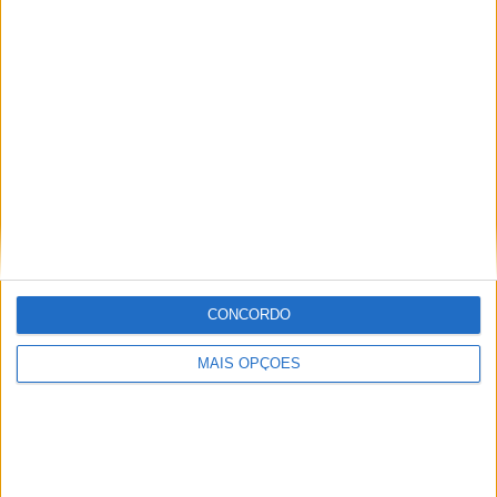
KTM muda oficialmente de nome
15 JANEIRO, 2026
Top 10 – As dez melhores protagonistas da
categoria Moto 125
10 MARÇO, 2023
Câmaras e intercomunicadores em
capacetes e a lei
16 JUNHO, 2026
A fábrica da Lambretta renasce das ruínas
CONCORDO
21 JUNHO, 2026
MAIS OPÇÕES
Sobre