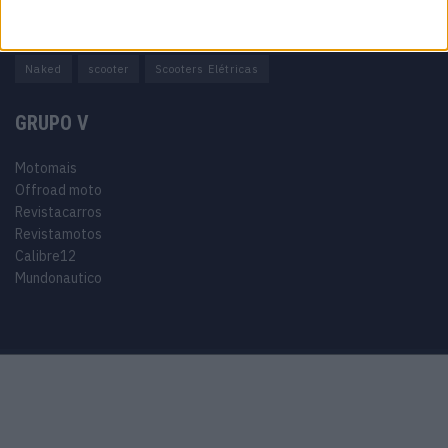
Adventure
Cafe Racer
China
Customização
EICMA
equipamento
Euro 5
Motas
Motos
Motos Elétricas
Naked
scooter
Scooters Elétricas
GRUPO V
Motomais
Offroad moto
Revistacarros
Revistamotos
Calibre12
Mundonautico
Purchase Now
Features
Demo
Support
© 2024 Motomais copyright