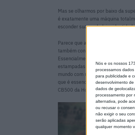
Mas se olharmos por baixo da sup
é exatamente uma máquina totalme
esconder sua verdadeira identidade
Parece que a Macbor Montana é, e
também conhecida como KL Raticosa
Essencialmente, todas estas mota
Nós e os nossos 17
estampadas na mesma fábrica chine
processamos dados p
mundo com nomes diferentes. São 
para publicidade e 
que é essencialmente um clone de 
desenvolvimento de 
dados de geolocaliza
CB500 da Honda.
processamento por n
alternativa, pode ac
ou recusar o consen
não exigir o seu co
serão aplicadas apen
qualquer momento vol