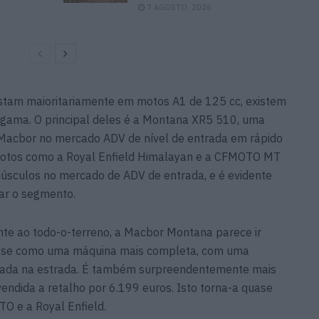
7 AGOSTO, 2026
tam maioritariamente em motos A1 de 125 cc, existem
gama. O principal deles é a Montana XR5 510, uma
 Macbor no mercado ADV de nível de entrada em rápido
motos como a Royal Enfield Himalayan e a CFMOTO MT
úsculos no mercado de ADV de entrada, e é evidente
rar o segmento.
nte ao todo-o-terreno, a Macbor Montana parece ir
a-se como uma máquina mais completa, com uma
trada na estrada. É também surpreendentemente mais
vendida a retalho por 6.199 euros. Isto torna-a quase
O e a Royal Enfield.