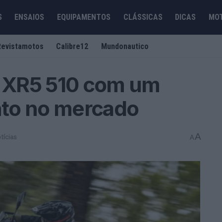
S
ENSAIOS
EQUIPAMENTOS
CLÁSSICAS
DICAS
MO
Revistamotos
Calibre12
Mundonautico
 XR5 510 com um
to no mercado
A
tícias
A