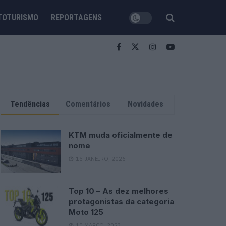
TOTURISMO
REPORTAGENS
Tendências
Comentários
Novidades
KTM muda oficialmente de
nome
15 JANEIRO, 2026
Top 10 – As dez melhores
protagonistas da categoria
Moto 125
10 MARÇO, 2023