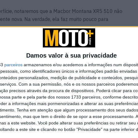
erfície, notaremos que a Macbor Montana XR5 510 não
nte nova. Na verdade, ela faz muito pouco para
.
ssencialmente, apenas uma Colove 500X rebadged,
 500X, ou Bristol Venturi 500 – já percebeu.
Damos valor à sua privacidade
s partilham a mesma plataforma e são todas
33
parceiros
armazenamos e/ou acedemos a informações num dispositi
sa para distribuição em vários mercados de todo o
essoais, como identificadores únicos e informações padrão enviadas 
todas equipadas com o mesmo motor: o Loncin KE500,
conteúdos personalizados, medição de publicidade e conteúdos, pesqui
tamanho superior e de engenharia inversa do motor da
serviços.
Com a sua permissão, nós e os nossos parceiros poderemos 
ção precisos através da procura de dispositivos. Poderá clicar para co
ossa parte e pela parte dos nossos 1733 parceiros, conforme descrit
eder a informações mais pormenorizadas e alterar as suas preferência
timento.
Tenha em atenção que algum processamento dos seus dados
nsentimento, mas que tem o direito de se opor a esse processamento. A
as a este website. Você pode alterar suas preferências ou retirar seu
tando a este site e clicando no botão "Privacidade" na parte inferior 