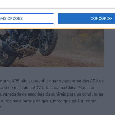
AIS OPÇÕES
CONCORDO
ontana XR5 não vai revolucionar o panorama das ADV de
rata de mais uma ADV fabricada na China. Mas não
a variedade de escolhas disponíveis para os condutores
 euros mais barata do que a moto que está a tentar
?