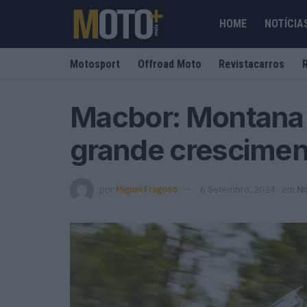
HOME
NOTÍCIA
Motosport
Offroad Moto
Revistacarros
Macbor: Montana
grande crescimen
por
Miguel Fragoso
6 Setembro, 2024
em
No