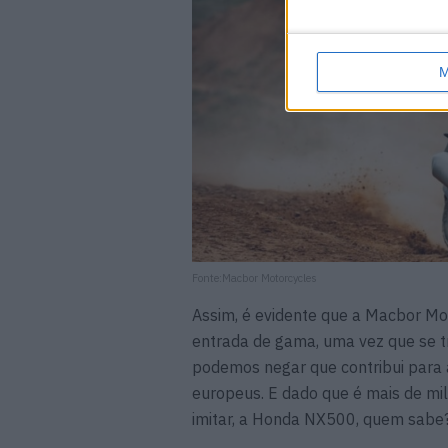
M
Fonte:Macbor Motorcycles
Assim, é evidente que a Macbor M
entrada de gama, uma vez que se t
podemos negar que contribui para 
europeus. E dado que é mais de mil
imitar, a Honda NX500, quem sabe