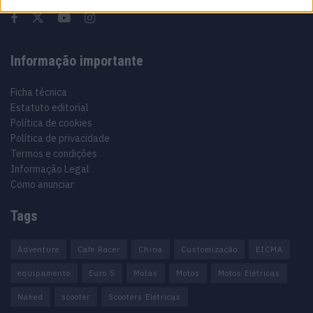
Informação importante
Ficha técnica
Estatuto editorial
Política de cookies
Política de privacidade
Termos e condições
Informação Legal
Como anunciar
Tags
Adventure
Cafe Racer
China
Customização
EICMA
equipamento
Euro 5
Motas
Motos
Motos Elétricas
Naked
scooter
Scooters Elétricas