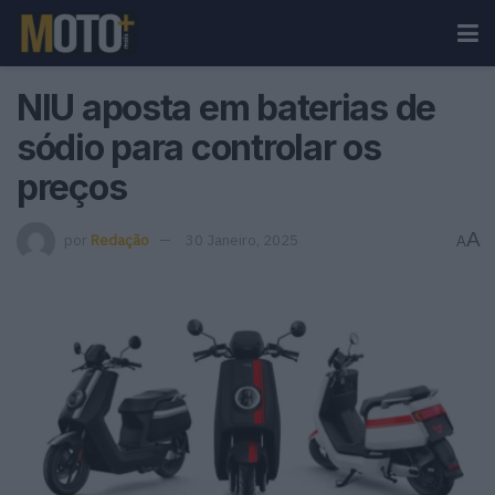
NIU aposta em baterias de
sódio para controlar os
preços
A
por
Redação
30 Janeiro, 2025
A