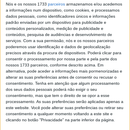
Nós e os nossos 1733
parceiros
armazenamos e/ou acedemos
foi declarado por seu diretor executivo, que colocou
a informações num dispositivo, como cookies, e processamos
sobre a mesa a necessidade urgente da sua empresa
dados pessoais, como identificadores únicos e informações
reduzir os custos de produção . Uma das maneiras de
padrão enviadas por um dispositivo para publicidade e
conteúdos personalizados, medição de publicidade e
fazer isso é introduzir novas químicas de bateria com
conteúdos, pesquisa de audiências e desenvolvimento de
base em sua linha de produtos e, portanto, a sua
serviços.
Com a sua permissão, nós e os nossos parceiros
intenção de introduzir baterias de sódio a partir de 2023 .
poderemos usar identificação e dados de geolocalização
precisos através da procura de dispositivos. Poderá clicar para
consentir o processamento por nossa parte e pela parte dos
nossos 1733 parceiros, conforme descrito acima. Em
alternativa, pode aceder a informações mais pormenorizadas e
alterar as suas preferências antes de consentir ou recusar o
consentimento.
Tenha em atenção que algum processamento
dos seus dados pessoais poderá não exigir o seu
consentimento, mas que tem o direito de se opor a esse
processamento. As suas preferências serão aplicadas apenas a
este website. Você pode alterar suas preferências ou retirar seu
consentimento a qualquer momento voltando a este site e
clicando no botão "Privacidade" na parte inferior da página.