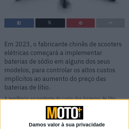
Em 2023, o fabricante chinês de scooters
elétricas começará a implementar
baterias de sódio em alguns dos seus
modelos, para controlar os altos custos
implícitos ao aumento do preço das
baterias de lítio.
A tendência ascendente do custo das baterias de lítio,
que nos últimos meses tem vindo a bater recordes de
preços no mercado, e as limitações na transferência
desses aumentos para o preço final dos veículos,
Damos valor à sua privacidade
levaram a NIU a procurar formas de reduzir custos. Isso