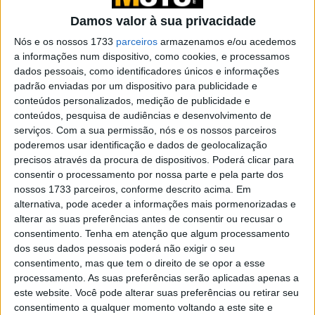
Nova Moto de Aventura da TVS quase pronta
Damos valor à sua privacidade
em duas versões
Nós e os nossos 1733
parceiros
armazenamos e/ou acedemos
a informações num dispositivo, como cookies, e processamos
A nova Norton Atlas GT foi vista em testes na Índia,
dados pessoais, como identificadores únicos e informações
padrão enviadas por um dispositivo para publicidade e
oferecendo a visão mais clara até à data da versão
conteúdos personalizados, medição de publicidade e
focada no asfalto da nova plataforma de aventura de
conteúdos, pesquisa de audiências e desenvolvimento de
585 cc da Norton.
serviços.
Com a sua permissão, nós e os nossos parceiros
poderemos usar identificação e dados de geolocalização
precisos através da procura de dispositivos. Poderá clicar para
consentir o processamento por nossa parte e pela parte dos
nossos 1733 parceiros, conforme descrito acima. Em
alternativa, pode aceder a informações mais pormenorizadas e
alterar as suas preferências antes de consentir ou recusar o
consentimento.
Tenha em atenção que algum processamento
dos seus dados pessoais poderá não exigir o seu
consentimento, mas que tem o direito de se opor a esse
processamento. As suas preferências serão aplicadas apenas a
este website. Você pode alterar suas preferências ou retirar seu
consentimento a qualquer momento voltando a este site e