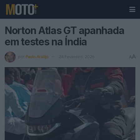
Norton Atlas GT apanhada
em testes na Índia
A
por
Paulo Araújo
24 Fevereiro, 2026
A