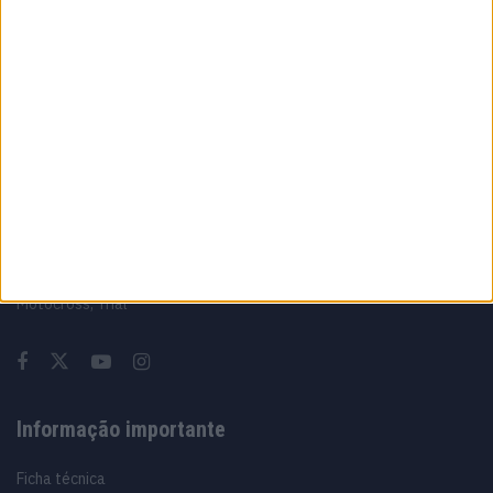
A fábrica da Lambretta renasce das ruínas
21 JUNHO, 2026
Sobre
Especialistas em Motos, MotoGP, MXGP, Enduro, SuperBikes,
Motocross, Trial
Informação importante
Ficha técnica