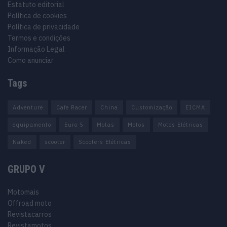
Estatuto editorial
Política de cookies
Política de privacidade
Termos e condições
Informação Legal
Como anunciar
Tags
Adventure
Cafe Racer
China
Customização
EICMA
equipamento
Euro 5
Motas
Motos
Motos Elétricas
Naked
scooter
Scooters Elétricas
GRUPO V
Motomais
Offroad moto
Revistacarros
Revistamotos