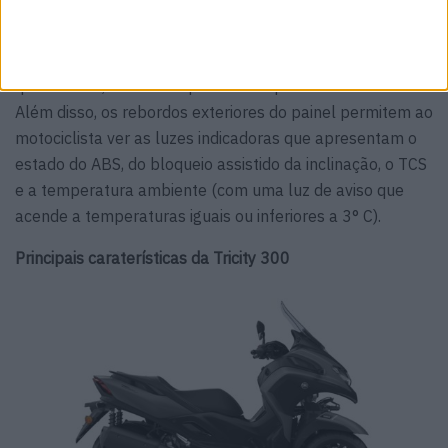
para fornecer todas as informações relevantes num ecrã
claro e simples. Possui um velocímetro digital grande, um
conta-rotações de barras, um relógio, um conta-
quilómetros, um conta-quilómetros parcial e muito mais.
Além disso, os rebordos exteriores do painel permitem ao
motociclista ver as luzes indicadoras que apresentam o
estado do ABS, do bloqueio assistido da inclinação, o TCS
e a temperatura ambiente (com uma luz de aviso que
acende a temperaturas iguais ou inferiores a 3° C).
Principais caraterísticas da Tricity 300