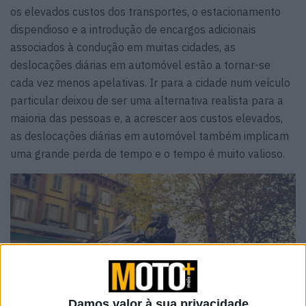
os elevados custos dos transportes, o estacionamento
dispendioso e a introdução de encargos adicionais
associados à condução em muitas cidades, as
deslocações diárias em automóvel estão a tornar-se
cada vez menos apelativas. Ir para a cidade num veículo
particular deixou de ser uma alternativa realista para a
maioria das pessoas e, a acrescer aos custos elevados,
as deslocações diárias em automóvel também implicam
uma grande perda de tempo e o tempo é muito valioso.
Damos valor à sua privacidade