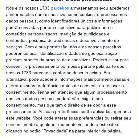
Nós e os nossos 1733
parceiros
armazenamos e/ou acedemos
a informações num dispositivo, como cookies, e processamos
Com a nova Tricity 300, a Yamaha oferece aos clientes
dados pessoais, como identificadores únicos e informações
titulares de uma carta de condução da categoria B* a
padrão enviadas por um dispositivo para publicidade e
possibilidade de descobrir uma verdadeira sensação de
conteúdos personalizados, medição de publicidade e
liberdade, reduzir os níveis de stress e usufruir de um
conteúdos, pesquisa de audiências e desenvolvimento de
serviços.
Com a sua permissão, nós e os nossos parceiros
equilíbrio mais saudável entre a vida profissional e a vida
poderemos usar identificação e dados de geolocalização
pessoal. As barreiras que anteriormente constituíam
precisos através da procura de dispositivos. Poderá clicar para
para a Yamaha um obstáculo à entrada no mundo da
consentir o processamento por nossa parte e pela parte dos
mobilidade urbana foram derrubadas para sempre. A
nossos 1733 parceiros, conforme descrito acima. Em
alternativa, pode aceder a informações mais pormenorizadas e
mobilidade urbana atingiu a maioridade.
alterar as suas preferências antes de consentir ou recusar o
consentimento.
Tenha em atenção que algum processamento
*Podem aplicar-se limitações e restrições por país ao
dos seus dados pessoais poderá não exigir o seu
abrigo das leis locais aplicáveis.
consentimento, mas que tem o direito de se opor a esse
processamento. As suas preferências serão aplicadas apenas a
Tecnologia de inclinação em várias rodas (LMW) para
este website. Você pode alterar suas preferências ou retirar seu
maior sensação de estabilidade
consentimento a qualquer momento voltando a este site e
clicando no botão "Privacidade" na parte inferior da página.