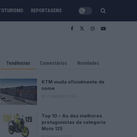
TOTURISMO
REPORTAGENS
Tendências
Comentários
Novidades
KTM muda oficialmente de
nome
15 JANEIRO, 2026
Top 10 – As dez melhores
protagonistas da categoria
Moto 125
10 MARÇO, 2023