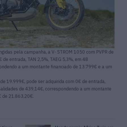
brangidas pela campanha, a V- STROM 1050 com PVPR de
0€ de entrada, TAN 2,5%, TAEG 5,3%, em 48
ondendo a um montante financiado de 13.799€ e a um
 de 19.999€, pode ser adquirida com 0€ de entrada,
alidades de 439,14€, correspondendo a um montante
C de 21.863,20€.