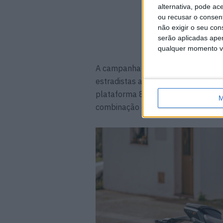
alternativa, pode ac
ou recusar o consen
não exigir o seu co
serão aplicadas apen
qualquer momento vol
A campanha abrange uma vasta sel
estradistas até às aventureiras. E
plataforma 800, reconhecida inte
M
combinação entre performance, tec