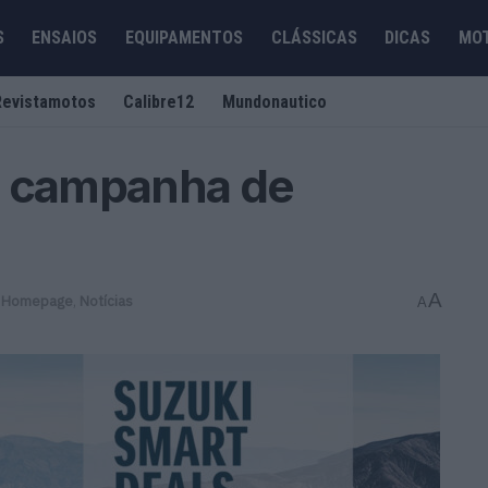
S
ENSAIOS
EQUIPAMENTOS
CLÁSSICAS
DICAS
MO
Revistamotos
Calibre12
Mundonautico
a campanha de
A
 Homepage
,
Notícias
A