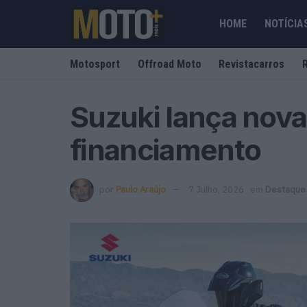
HOME
NOTÍCIA
Motosport
Offroad Moto
Revistacarros
Suzuki lança nov
financiamento
por
Paulo Araújo
7 Julho, 2026
em
Destaque