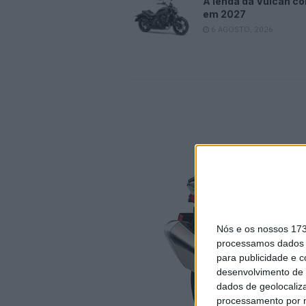
A lenda da Vulcan co
em 2027
6 AGOSTO, 2026
Nós e os nossos 17
processamos dados p
para publicidade e 
desenvolvimento de 
dados de geolocaliza
processamento por n