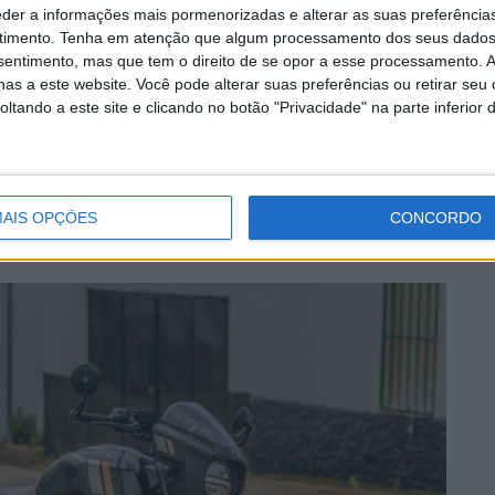
eder a informações mais pormenorizadas e alterar as suas preferência
timento.
Tenha em atenção que algum processamento dos seus dados
nsentimento, mas que tem o direito de se opor a esse processamento. A
as a este website. Você pode alterar suas preferências ou retirar seu
tando a este site e clicando no botão "Privacidade" na parte inferior 
eção da gama Suzuki, desde modelos desportivos e
ntre os modelos elegíveis destaca-se a premiada
rnacionalmente desde o seu lançamento em 2023 pela
AIS OPÇÕES
CONCORDO
nologia e boa relação qualidade/preço.