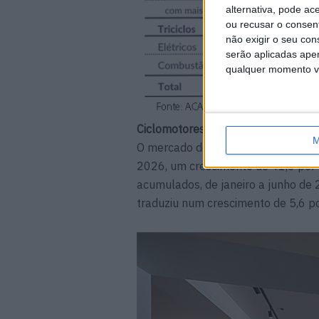
alternativa, pode ac
ou recusar o consen
não exigir o seu co
serão aplicadas apen
qualquer momento vol
Ciclomotores
M
O mercado de ciclomotores novos 
2026, um crescimento de 41,3 por
acumulados, de janeiro a junho de 
traduziu num crescimento de 5,6 po