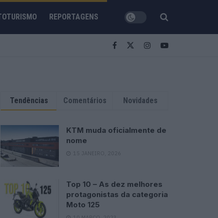
TOTURISMO
REPORTAGENS
Tendências
Comentários
Novidades
KTM muda oficialmente de
nome
15 JANEIRO, 2026
Top 10 – As dez melhores
protagonistas da categoria
Moto 125
10 MARÇO, 2023