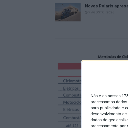
Novos Polaris apres
7 AGOSTO, 2026
Nós e os nossos 17
processamos dados p
para publicidade e 
desenvolvimento de 
dados de geolocaliza
processamento por n