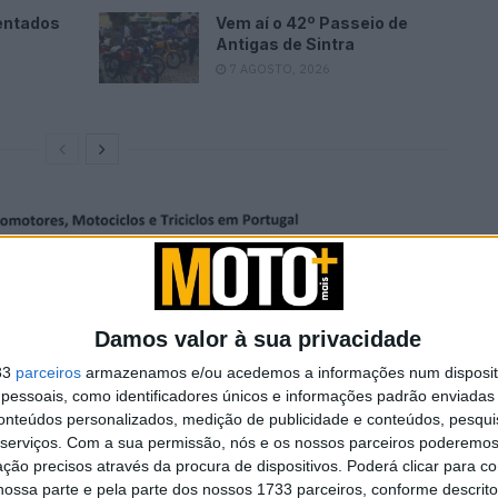
entados
Vem aí o 42º Passeio de
Antigas de Sintra
7 AGOSTO, 2026
Damos valor à sua privacidade
33
parceiros
armazenamos e/ou acedemos a informações num dispositi
essoais, como identificadores únicos e informações padrão enviadas 
conteúdos personalizados, medição de publicidade e conteúdos, pesqui
serviços.
Com a sua permissão, nós e os nossos parceiros poderemos 
ção precisos através da procura de dispositivos. Poderá clicar para co
ossa parte e pela parte dos nossos 1733 parceiros, conforme descrit