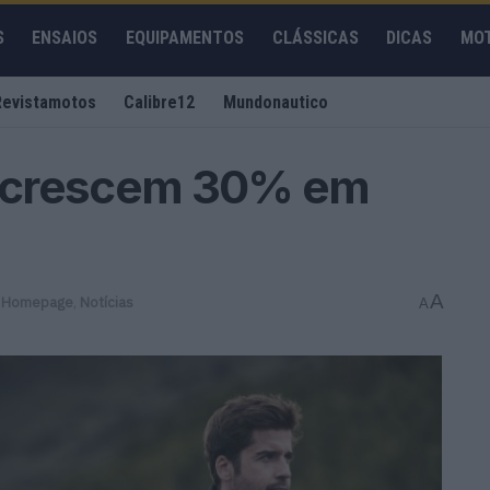
S
ENSAIOS
EQUIPAMENTOS
CLÁSSICAS
DICAS
MO
Revistamotos
Calibre12
Mundonautico
 crescem 30% em
A
 Homepage
,
Notícias
A