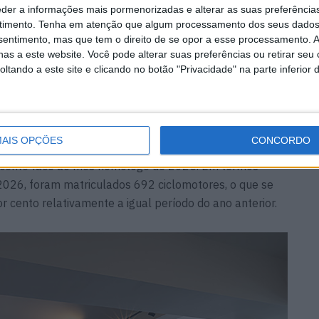
eder a informações mais pormenorizadas e alterar as suas preferência
timento.
Tenha em atenção que algum processamento dos seus dados
nsentimento, mas que tem o direito de se opor a esse processamento. A
as a este website. Você pode alterar suas preferências ou retirar seu
tando a este site e clicando no botão "Privacidade" na parte inferior 
AIS OPÇÕES
CONCORDO
matriculados totalizou 195 unidades em Junho de
 cento face ao mês homólogo de 2025. Em termos
2026, foram matriculados 692 ciclomotores, o que se
r cento relativamente a igual período do ano anterior.