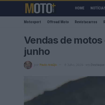
HOME
NOTÍCIA
Motosport
Offroad Moto
Revistacarros
Vendas de motos
junho
por
Paulo Araújo
8 Julho, 2026
em
Destaque