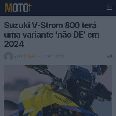
Suzuki V-Strom 800 terá
uma variante ‘não DE’ em
2024
A
por
Redação
7 Julho, 2023
A