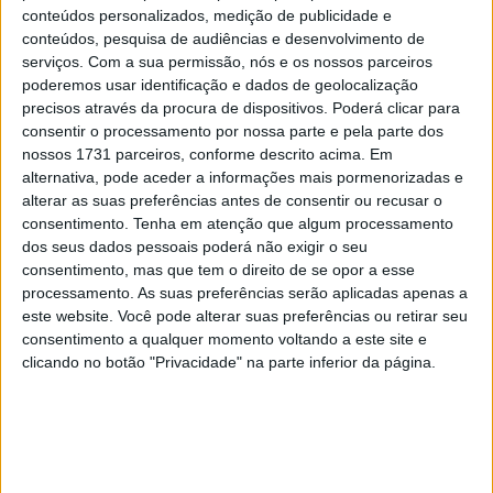
emissões no California Air Resources Board (CARB) e
conteúdos personalizados, medição de publicidade e
registos de homologação de veículos na Suíça.
conteúdos, pesquisa de audiências e desenvolvimento de
serviços.
Com a sua permissão, nós e os nossos parceiros
A ordem executiva CARB da Suzuki para 2023 lista
poderemos usar identificação e dados de geolocalização
precisos através da procura de dispositivos. Poderá clicar para
apenas três modelos usando o seu motor de 776cc: a
consentir o processamento por nossa parte e pela parte dos
GSX-8S, a V-Strom 800DE e a V-Strom 800DE Adventure.
nossos 1731 parceiros, conforme descrito acima. Em
Para 2024, a Suzuki adicionou uma terceira variante ‘não
alternativa, pode aceder a informações mais pormenorizadas e
DE’, a V-Strom 800.
alterar as suas preferências antes de consentir ou recusar o
consentimento.
Tenha em atenção que algum processamento
dos seus dados pessoais poderá não exigir o seu
consentimento, mas que tem o direito de se opor a esse
processamento. As suas preferências serão aplicadas apenas a
este website. Você pode alterar suas preferências ou retirar seu
consentimento a qualquer momento voltando a este site e
clicando no botão "Privacidade" na parte inferior da página.
Basta olhar para a gama V-Strom maior para nos dar