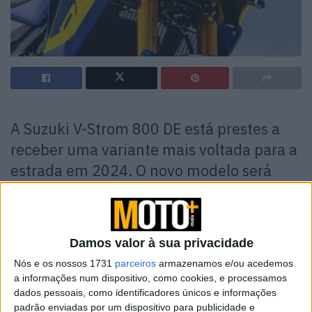
A Suzuki V-Strom 800 DE está prestes a
receber uma variante mais voltada para a
estrada em 2024. O novo modelo será
chamado simplesmente de V-Strom 800 e
será equipado com uma roda dianteira de
19 polegadas em vez da roda de 21
Damos valor à sua privacidade
polegadas do modelo 800 DE.
Nós e os nossos 1731
parceiros
armazenamos e/ou acedemos
a informações num dispositivo, como cookies, e processamos
De acordo com os nossos colegas da Motorcycle.com
dados pessoais, como identificadores únicos e informações
esta informação chega-nos por meio dos registos de
padrão enviadas por um dispositivo para publicidade e