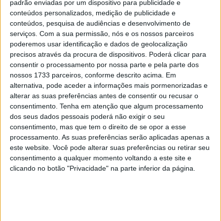
padrão enviadas por um dispositivo para publicidade e
pela Circus Vmaximus, a principal
conteúdos personalizados, medição de publicidade e
conteúdos, pesquisa de audiências e desenvolvimento de
loja online para proprietários e fãs
serviços.
Com a sua permissão, nós e os nossos parceiros
poderemos usar identificação e dados de geolocalização
desta lendária moto musculada!
precisos através da procura de dispositivos. Poderá clicar para
consentir o processamento por nossa parte e pela parte dos
nossos 1733 parceiros, conforme descrito acima. Em
alternativa, pode aceder a informações mais pormenorizadas e
alterar as suas preferências antes de consentir ou recusar o
consentimento.
Tenha em atenção que algum processamento
dos seus dados pessoais poderá não exigir o seu
consentimento, mas que tem o direito de se opor a esse
processamento. As suas preferências serão aplicadas apenas a
este website. Você pode alterar suas preferências ou retirar seu
consentimento a qualquer momento voltando a este site e
clicando no botão "Privacidade" na parte inferior da página.
Há dois desenhos diferentes à escolha: A versão preta