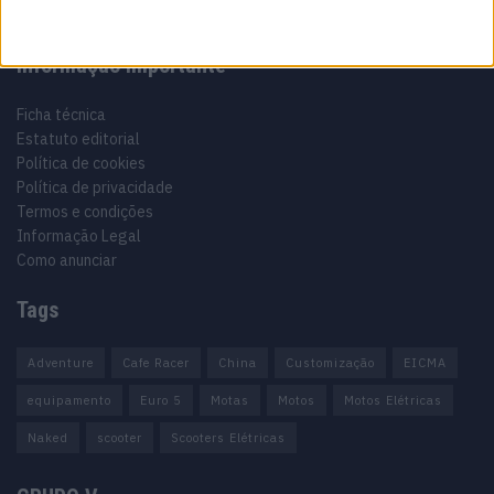
Informação importante
Ficha técnica
Estatuto editorial
Política de cookies
Política de privacidade
Termos e condições
Informação Legal
Como anunciar
Tags
Adventure
Cafe Racer
China
Customização
EICMA
equipamento
Euro 5
Motas
Motos
Motos Elétricas
Naked
scooter
Scooters Elétricas