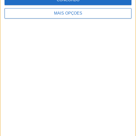
MAIS OPÇÕES
Artigos relacionados
Ducati Monster recebe Red Dot Design
Award
POR
PAULO ARAÚJO
8 AGOSTO, 2026