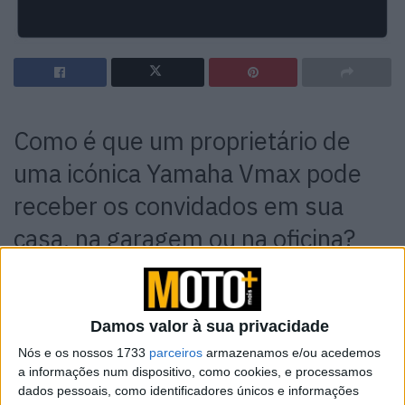
Como é que um proprietário de
uma icónica Yamaha Vmax pode
receber os convidados em sua
casa, na garagem ou na oficina?
Claro que com um tapete de porta
de alta qualidade é um excelente
Damos valor à sua privacidade
sinal de boas-vindas,
Nós e os nossos 1733
parceiros
armazenamos e/ou acedemos
especialmente se personalizado
a informações num dispositivo, como cookies, e processamos
dados pessoais, como identificadores únicos e informações
com o emblema do modelo, feito