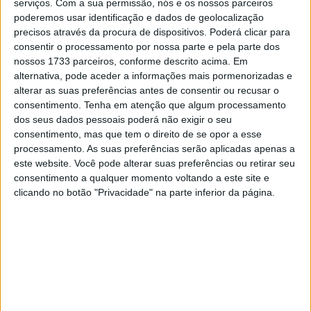
serviços.
Com a sua permissão, nós e os nossos parceiros
poderemos usar identificação e dados de geolocalização
precisos através da procura de dispositivos. Poderá clicar para
consentir o processamento por nossa parte e pela parte dos
Tendo feito a sua estreia na Yamaha em 2024, o
nossos 1733 parceiros, conforme descrito acima. Em
experiente Álex Rins continua a ser um grande trunfo
alternativa, pode aceder a informações mais pormenorizadas e
alterar as suas preferências antes de consentir ou recusar o
para a Monster Energy Yamaha MotoGP Team em 2025.
consentimento.
Tenha em atenção que algum processamento
dos seus dados pessoais poderá não exigir o seu
Agora recuperado da lesão que sofreu na corrida de
consentimento, mas que tem o direito de se opor a esse
MotoGP do GP da Holanda de 2024, Rins está
processamento. As suas preferências serão aplicadas apenas a
determinado a ganhar confiança com a sua nova YZR-M1
este website. Você pode alterar suas preferências ou retirar seu
e levá-la ao limite em 2025 para levar a Yamaha de volta
consentimento a qualquer momento voltando a este site e
à frente.
clicando no botão "Privacidade" na parte inferior da página.
– “Passei a pré-temporada a trabalhar arduamente e a
treinar muito para poder entrar na moto ao meu nível
máximo no primeiro teste em Sepang. Estou
entusiasmado e impaciente com o início da época!”
“Todos nos juntámos no evento de lançamento do