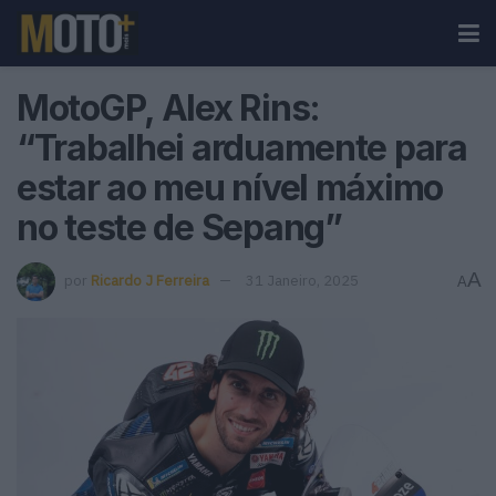
MotoGP, Alex Rins:
“Trabalhei arduamente para
estar ao meu nível máximo
no teste de Sepang”
A
por
Ricardo J Ferreira
31 Janeiro, 2025
A