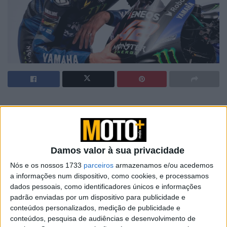
Artigos relacionados
Parlamento Europeu lança novo Clube de
Eurodeputados Motociclistas
Damos valor à sua privacidade
6 AGOSTO, 2026
Nós e os nossos 1733
parceiros
armazenamos e/ou acedemos
a informações num dispositivo, como cookies, e processamos
Moto Morini: chegaram os acessórios
dados pessoais, como identificadores únicos e informações
originais para a Alltrhike
padrão enviadas por um dispositivo para publicidade e
22 JULHO, 2026
conteúdos personalizados, medição de publicidade e
conteúdos, pesquisa de audiências e desenvolvimento de