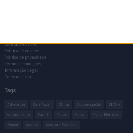
Informação importante
Ficha técnica
Estatuto editorial
Política de cookies
Política de privacidade
Termos e condições
Informação Legal
Como anunciar
Tags
Adventure
Cafe Racer
China
Customização
EICMA
equipamento
Euro 5
Motas
Motos
Motos Elétricas
Naked
scooter
Scooters Elétricas