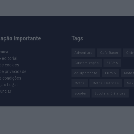
mação importante
Tags
cnica
Adventure
Cafe Racer
Chi
 editorial
Customização
EICMA
 de cookies
 de privacidade
equipamento
Euro 5
Mota
e condições
Motos
Motos Elétricas
Nak
ção Legal
unciar
scooter
Scooters Elétricas