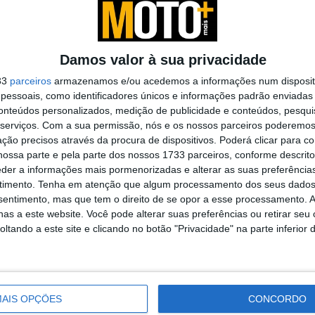
ntes de ele se magoar, eu acordava à espera da corrida
za. Adoro MotoGP e é incrível, mal posso esperar por
riu.
Damos valor à sua privacidade
33
parceiros
armazenamos e/ou acedemos a informações num dispositi
essoais, como identificadores únicos e informações padrão enviadas 
conteúdos personalizados, medição de publicidade e conteúdos, pesqui
 lança
Moto Morini: chegaram os
serviços.
Com a sua permissão, nós e os nossos parceiros poderemos 
acessórios originais para a
ção precisos através da procura de dispositivos. Poderá clicar para co
Alltrhike
ossa parte e pela parte dos nossos 1733 parceiros, conforme descrit
22 JULHO, 2026
eder a informações mais pormenorizadas e alterar as suas preferência
timento.
Tenha em atenção que algum processamento dos seus dados
nsentimento, mas que tem o direito de se opor a esse processamento. A
as a este website. Você pode alterar suas preferências ou retirar seu
tando a este site e clicando no botão "Privacidade" na parte inferior 
AIS OPÇÕES
CONCORDO