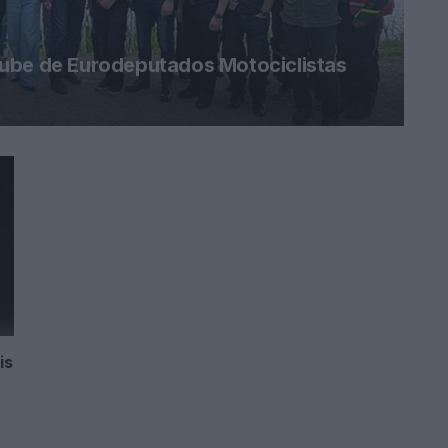
lube de Eurodeputados Motociclistas
is