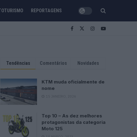
TOTURISMO
REPORTAGENS
Tendências
Comentários
Novidades
KTM muda oficialmente de
nome
15 JANEIRO, 2026
Top 10 – As dez melhores
protagonistas da categoria
Moto 125
10 MARÇO, 2023