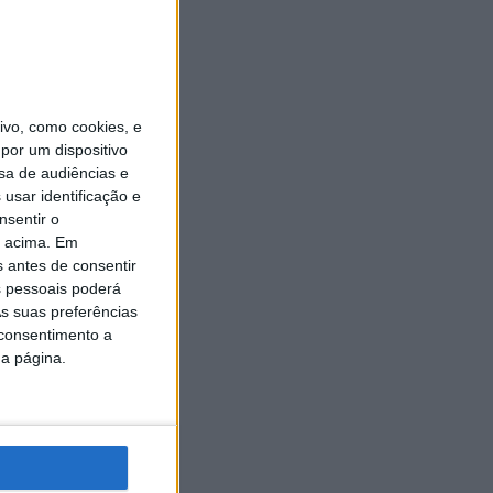
vo, como cookies, e
por um dispositivo
sa de audiências e
usar identificação e
nsentir o
o acima. Em
s antes de consentir
 pessoais poderá
s suas preferências
 consentimento a
da página.