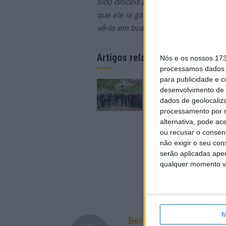
sido difíceis por causa da lesão. A
que ele ia ganhar com 99% de certe
vê-lo em boa forma outra vez”
, refe
Artigos relacionados
Nós e os nossos 17
processamos dados p
para publicidade e 
Parlamento Europeu
desenvolvimento de 
novo Clube de
dados de geolocaliza
Eurodeputados
processamento por n
Motociclistas
alternativa, pode ac
6 AGOSTO, 2026
ou recusar o consen
não exigir o seu co
serão aplicadas apen
qualquer momento vol
M
Bernardo Figueiredo