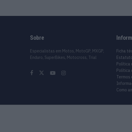
Sobre
Infor
Especialistas em Motos, MotoGP, MXGP,
Ficha té
Enduro, SuperBikes, Motocross, Trial
Estatuto
Política
Política
Termos 
Informa
Como an
© 2024 Motomais copyright