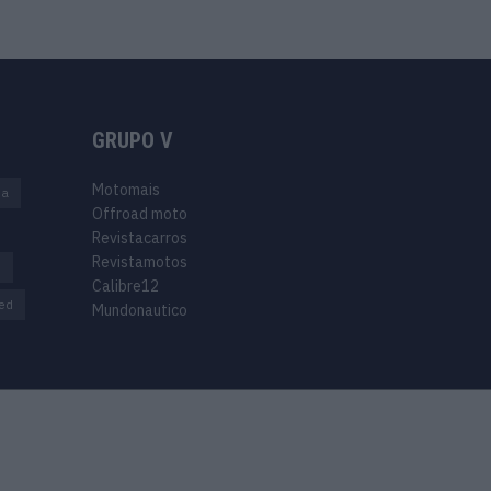
GRUPO V
Motomais
na
Offroad moto
Revistacarros
Revistamotos
s
Calibre12
ed
Mundonautico
Purchase Now
Features
Demo
Support