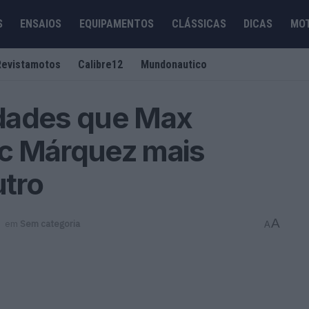
S
ENSAIOS
EQUIPAMENTOS
CLÁSSICAS
DICAS
MO
Revistamotos
Calibre12
Mundonautico
dades que Max
c Márquez mais
tro
A
em
Sem categoria
A