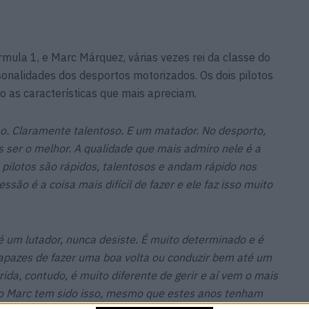
ula 1, e Marc Márquez, várias vezes rei da classe do
onalidades dos desportos motorizados. Os dois pilotos
 as características que mais apreciam.
so. Claramente talentoso. E um matador. No desporto,
 ser o melhor. A qualidade que mais admiro nele é a
pilotos são rápidos, talentosos e andam rápido nos
essão é a coisa mais difícil de fazer e ele faz isso muito
é um lutador, nunca desiste. É muito determinado e é
capazes de fazer uma boa volta ou conduzir bem até um
rida, contudo, é muito diferente de gerir e aí vem o mais
E o Marc tem sido isso, mesmo que estes anos tenham