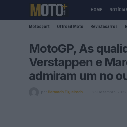
HOME
NOTÍCIA
Motosport
Offroad Moto
Revistacarros
MotoGP, As quali
Verstappen e Mar
admiram um no ou
por
Bernardo Figueiredo
26 Dezembro, 2022