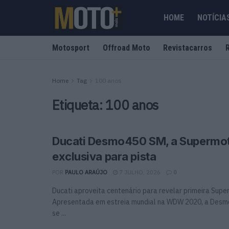
HOME
NOTÍCIA
Motosport
Offroad Moto
Revistacarros
Home
Tag
100 anos
Etiqueta:
100 anos
Ducati Desmo450 SM, a Supermo
exclusiva para pista
POR
PAULO ARAÚJO
7 JULHO, 2026
0
Ducati aproveita centenário para revelar primeira Sup
Apresentada em estreia mundial na WDW 2020, a Desm
se ...