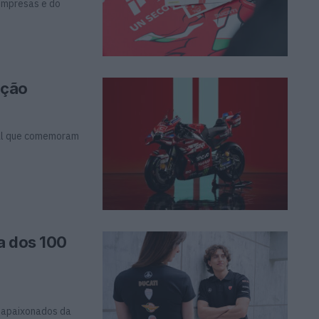
 Empresas e do
ição
ial que comemoram
a dos 100
s apaixonados da