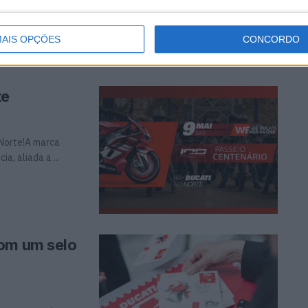
 a 100 unidades e
AIS OPÇÕES
CONCORDO
te
 Norte!A marca
, aliada a ...
com um selo