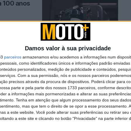
a 100 anos
r As
com uma ...
Damos valor à sua privacidade
33
parceiros
armazenamos e/ou acedemos a informações num dispositi
essoais, como identificadores únicos e informações padrão enviadas 
eRideAsOne do centenário
conteúdos personalizados, medição de publicidade e conteúdos, pesqui
serviços.
Com a sua permissão, nós e os nossos parceiros poderemos 
ção precisos através da procura de dispositivos. Poderá clicar para co
nalgumas das cidades mais bonitas do mundo No sábado, 9 de
ossa parte e pela parte dos nossos 1733 parceiros, conforme descrit
eder a informações mais pormenorizadas e alterar as suas preferência
timento.
Tenha em atenção que algum processamento dos seus dados
nsentimento, mas que tem o direito de se opor a esse processamento. A
ntenario
as a este website. Você pode alterar suas preferências ou retirar seu
tando a este site e clicando no botão "Privacidade" na parte inferior 