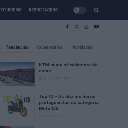
TOTURISMO
REPORTAGENS
Tendências
Comentários
Novidades
KTM muda oficialmente de
nome
15 JANEIRO, 2026
Top 10 – As dez melhores
protagonistas da categoria
Moto 125
10 MARÇO, 2023