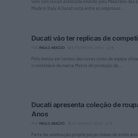
Selo com Ducati estilizada emitido pelo Ministério das
Made in Italy A Ducati está entre as empresas ...
Ducati vão ter replicas de compet
POR
PAULO ARAÚJO
8 FEVEREIRO, 2026
0
Pelo menos em termos das novas cores da equipa ofic
o centenário da marca Motos de produção da ...
Ducati apresenta coleção de roup
Anos
POR
PAULO ARAÚJO
29 JANEIRO, 2026
0
Parte da celebração propõe peças cheias de estilo ao