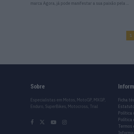
marca Agora, já pode manifestar a sua paixão pela ...
1
Sobre
Infor
Especialistas em Motos, MotoGP, MXGP,
Ficha té
Enduro, SuperBikes, Motocross, Trial
Estatuto
Política
Política
Termos 
Informa