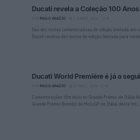
Ducati revela a Coleção 100 Anos
POR
PAULO ARAÚJO
1 JUNHO, 2026
0
São dez motos comemorativas de edição limitada em co
Ducati revelou dez motos de edição limitada para celebr
Ducati World Première é já a segui
POR
PAULO ARAÚJO
27 MAIO, 2026
0
Comemorações têm início no Grande Prémio de Itália N
Grande Prémio Brembo de MotoGP de Itália deste fim ..