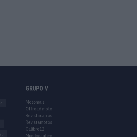
GRUPO V
Motomais
na
Offroad moto
Revistacarros
Revistamotos
s
Calibre12
ed
Mundonautico