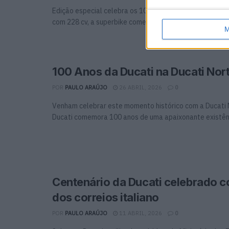
Edição especial celebra os 100 anos da marca Limitada
com 228 cv, a superbike comemorativa da ...
M
100 Anos da Ducati na Ducati Nor
POR
PAULO ARAÚJO
26 ABRIL, 2026
0
Venham celebrar este momento histórico com a Ducati
Ducati comemora 100 anos de uma apaixonante existência
Centenário da Ducati celebrado 
dos correios italiano
POR
PAULO ARAÚJO
11 ABRIL, 2026
0