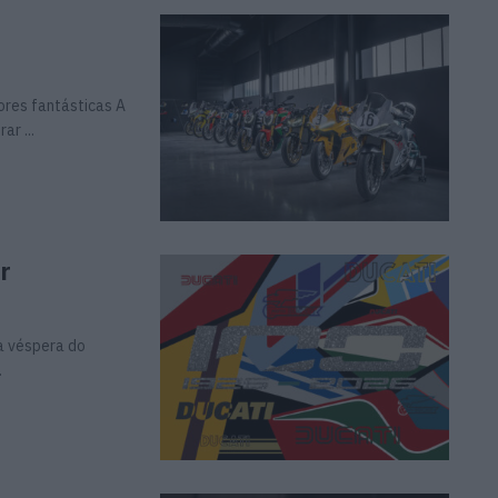
res fantásticas A
ar ...
r
a véspera do
.