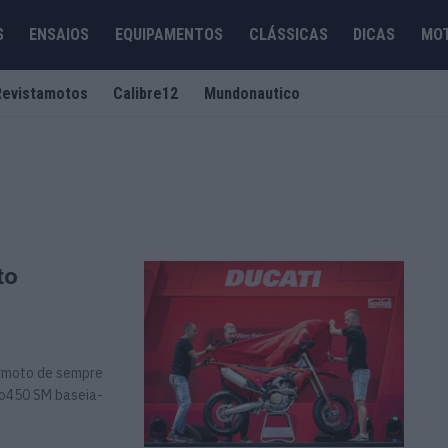
S
ENSAIOS
EQUIPAMENTOS
CLÁSSICAS
DICAS
MO
Revistamotos
Calibre12
Mundonautico
to
ermoto de sempre
o450 SM baseia-