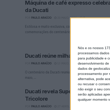
Máquina de café expresso celebr
da Ducati
POR
PAULO ARAÚJO
20 MAIO, 2026
0
Estilosa e muito exclusiva, como não podia deixar de se
comemorações do centenário da Ducati continuam, mas 
Nós e os nossos 17
processamos dados p
Ducati reúne milhares para o #W
para publicidade e 
desenvolvimento de 
POR
PAULO ARAÚJO
13 MAIO, 2026
0
dados de geolocaliza
O centenário da Ducati reuniu milhares de Ducatistas 
processamento por n
maio, ...
alternativa, pode ac
ou recusar o consen
não exigir o seu co
Ducati revela Superleggera V4 Ce
serão aplicadas apen
Tricolore
qualquer momento vol
POR
PAULO ARAÚJO
27 ABRIL, 2026
0