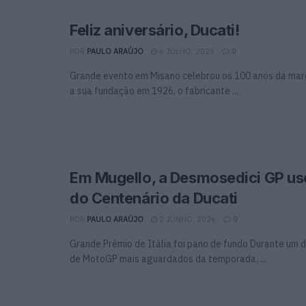
Feliz aniversário, Ducati!
POR
PAULO ARAÚJO
6 JULHO, 2026
0
Grande evento em Misano celebrou os 100 anos da ma
a sua fundação em 1926, o fabricante ...
Em Mugello, a Desmosedici GP us
do Centenário da Ducati
POR
PAULO ARAÚJO
2 JUNHO, 2026
0
Grande Prémio de Itália foi pano de fundo Durante um 
de MotoGP mais aguardados da temporada, ...