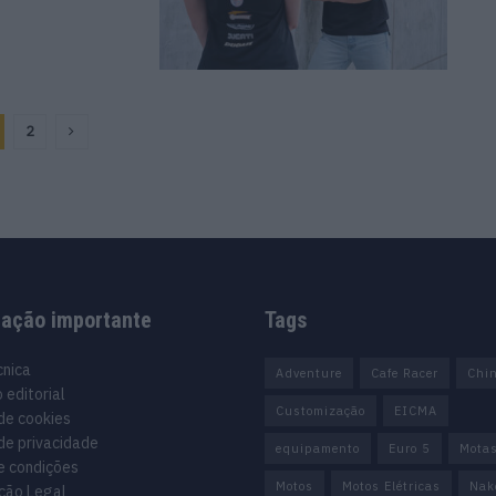
2
mação importante
Tags
cnica
Adventure
Cafe Racer
Chi
 editorial
Customização
EICMA
 de cookies
 de privacidade
equipamento
Euro 5
Mota
e condições
Motos
Motos Elétricas
Nak
ção Legal