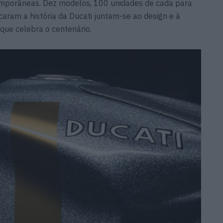
emporâneas. Dez modelos, 100 unidades de cada para
aram a história da Ducati juntam-se ao design e à
que celebra o centenário.