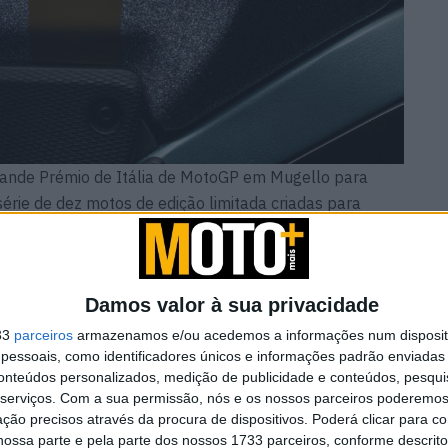
Grande Prémio de Itália de MotoGP em Mugello para
érie de dez motos de edição limitada criadas para
 Cada moto da coleção está limitada a 100 unidades em
pirado numa máquina Ducati significativa ou num
empresa.
Damos valor à sua privacidade
33
parceiros
armazenamos e/ou acedemos a informações num dispositi
essoais, como identificadores únicos e informações padrão enviadas 
conteúdos personalizados, medição de publicidade e conteúdos, pesqui
ntinua
Honda reuniu Africa Twin em
serviços.
Com a sua permissão, nós e os nossos parceiros poderemos 
passeio ao Norte
ção precisos através da procura de dispositivos. Poderá clicar para co
6 AGOSTO, 2026
ossa parte e pela parte dos nossos 1733 parceiros, conforme descrit