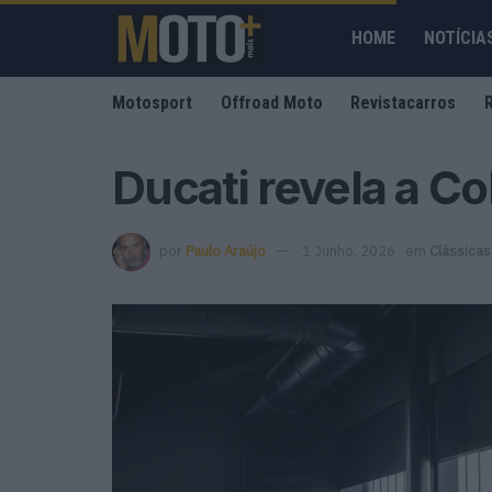
HOME
NOTÍCIA
Motosport
Offroad Moto
Revistacarros
Ducati revela a C
por
Paulo Araújo
1 Junho, 2026
em
Clássicas