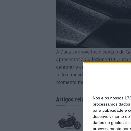
A Ducati aproveitou o cenário do 
apresentar a Collezione 100, uma s
celebrar o centenário da empresa.
todo o mundo, e cada modelo é ins
momento marcante da história da 
Nós e os nossos 17
Artigos relacionados
processamos dados p
para publicidade e 
A lenda da Vulcan co
desenvolvimento de 
em 2027
dados de geolocaliza
6 AGOSTO, 2026
processamento por n