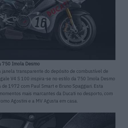
à 750 Imola Desmo
a janela transparente do depósito de combustível de
anigale V4 S 100 inspira-se no estilo da 750 Imola Desmo
 de 1972 com Paul Smart e Bruno Spaggiari. Esta
 momentos mais marcantes da Ducati no desporto, com
como Agostini e a MV Agusta em casa.