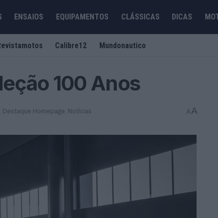
S
ENSAIOS
EQUIPAMENTOS
CLÁSSICAS
DICAS
MO
Revistamotos
Calibre12
Mundonautico
oleção 100 Anos
A
,
Destaque Homepage
,
Notícias
A