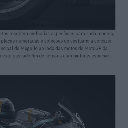
motos recebem melhorias específicas para cada modelo,
 placas numeradas e coleções de vestuário a condizer.
rincipal de Mugello ao lado das motos de MotoGP da
m este passado fim de semana com pinturas especiais