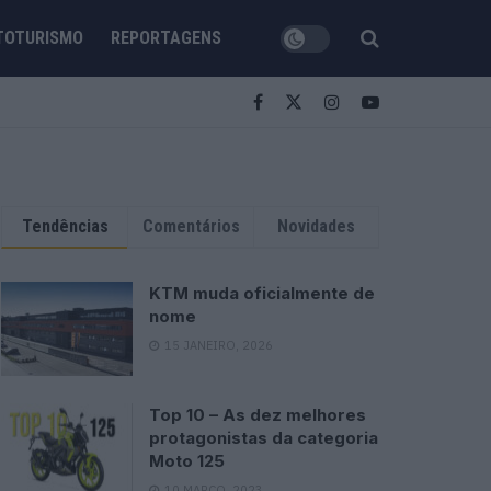
TOTURISMO
REPORTAGENS
Tendências
Comentários
Novidades
KTM muda oficialmente de
nome
15 JANEIRO, 2026
Top 10 – As dez melhores
protagonistas da categoria
Moto 125
10 MARÇO, 2023