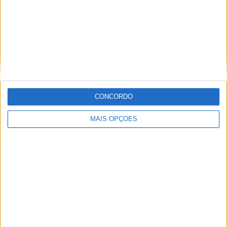
prevista para outubro.
CONCORDO
MAIS OPÇÕES
Após a estreia mundial, a ação desportiva da World
Ducati Week entrou em pleno andamento. O Circuito
Mundial de Misano recebeu os treinos livres e a
qualificação para a Lenovo Race of Champions, que
definiu a grelha de partida para a corrida de domingo.
Nicolò Bulega conquistou a pole position, na frente de