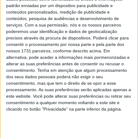
uma noite de música e entretenimento.
padrão enviadas por um dispositivo para publicidade e
conteúdos personalizados, medição de publicidade e
conteúdos, pesquisa de audiências e desenvolvimento de
serviços.
Com a sua permissão, nós e os nossos parceiros
poderemos usar identificação e dados de geolocalização
precisos através da procura de dispositivos. Poderá clicar para
consentir o processamento por nossa parte e pela parte dos
nossos 1731 parceiros, conforme descrito acima. Em
alternativa, pode aceder a informações mais pormenorizadas e
alterar as suas preferências antes de consentir ou recusar o
consentimento.
Tenha em atenção que algum processamento
dos seus dados pessoais poderá não exigir o seu
consentimento, mas que tem o direito de se opor a esse
processamento. As suas preferências serão aplicadas apenas a
este website. Você pode alterar suas preferências ou retirar seu
A primeira Volta de Honra do fim de semana foi também
consentimento a qualquer momento voltando a este site e
uma experiência emocionante, reunindo na pista os
clicando no botão "Privacidade" na parte inferior da página.
campeões da Ducati do passado e do presente. Casey
Stoner, Loris Capirossi, Troy Bayliss e Carl Fogarty são
apenas algumas das lendas que desfilaram ao lado de