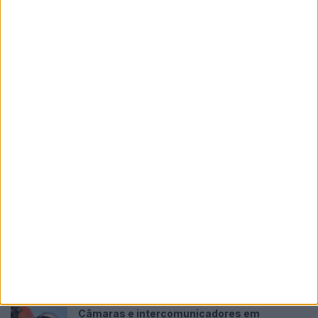
Honda reuniu Africa Twin em passeio ao Norte
POR
PAULO ARAÚJO
6 AGOSTO, 2026
Please
login
to join discussion
Tendências
Comentários
Novidades
KTM muda oficialmente de nome
15 JANEIRO, 2026
Top 10 – As dez melhores protagonistas da
categoria Moto 125
10 MARÇO, 2023
Câmaras e intercomunicadores em