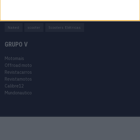
Adventure
Cafe Racer
China
Customização
EICMA
equipamento
Euro 5
Motas
Motos
Motos Elétricas
Naked
scooter
Scooters Elétricas
GRUPO V
Motomais
Offroad moto
Revistacarros
Revistamotos
Calibre12
Mundonautico
Purchase Now
Features
Demo
Support
© 2024 Motomais copyright