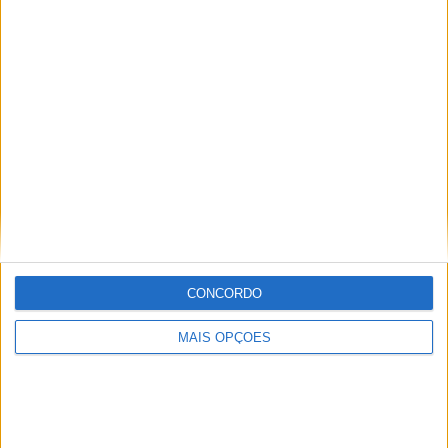
KTM muda oficialmente de nome
15 JANEIRO, 2026
Top 10 – As dez melhores protagonistas da
categoria Moto 125
10 MARÇO, 2023
Câmaras e intercomunicadores em
capacetes e a lei
16 JUNHO, 2026
A fábrica da Lambretta renasce das ruínas
CONCORDO
21 JUNHO, 2026
MAIS OPÇÕES