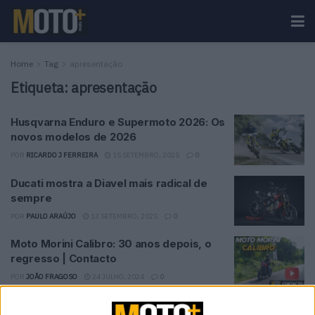
Home
Tag
apresentação
Etiqueta:
apresentação
Husqvarna Enduro e Supermoto 2026: Os
novos modelos de 2026
POR
RICARDO J FERREIRA
15 SETEMBRO, 2025
0
Ducati mostra a Diavel mais radical de
sempre
POR
PAULO ARAÚJO
13 SETEMBRO, 2025
0
Moto Morini Calibro: 30 anos depois, o
regresso | Contacto
POR
JOÃO FRAGOSO
24 JULHO, 2024
0
TM Red Dream Editions: Modelos de