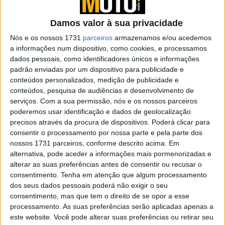
enduro retro dos anos 80 com edição
limitada
Damos valor à sua privacidade
POR
REDAÇÃO
25 JUNHO, 2024
0
Nós e os nossos 1731
parceiros
armazenamos e/ou acedemos
CFMOTO 450CL-C 2024: Liberdade sem
a informações num dispositivo, como cookies, e processamos
limites
dados pessoais, como identificadores únicos e informações
padrão enviadas por um dispositivo para publicidade e
POR
REDAÇÃO
21 JUNHO, 2024
0
conteúdos personalizados, medição de publicidade e
Apresentação – NEXX X-WED 3 (Vídeo)
conteúdos, pesquisa de audiências e desenvolvimento de
serviços.
Com a sua permissão, nós e os nossos parceiros
POR
JOÃO FRAGOSO
25 JANEIRO, 2024
0
poderemos usar identificação e dados de geolocalização
precisos através da procura de dispositivos. Poderá clicar para
Vespa 2023: Tudo o que muda no
consentir o processamento por nossa parte e pela parte dos
próximo ano
nossos 1731 parceiros, conforme descrito acima. Em
alternativa, pode aceder a informações mais pormenorizadas e
POR
REDAÇÃO
23 FEVEREIRO, 2023
0
alterar as suas preferências antes de consentir ou recusar o
Triumph Tiger Sport 660: Pronta para
consentimento.
Tenha em atenção que algum processamento
desafiar a concorrência
dos seus dados pessoais poderá não exigir o seu
consentimento, mas que tem o direito de se opor a esse
POR
REDAÇÃO
30 JANEIRO, 2025
0
processamento. As suas preferências serão aplicadas apenas a
este website. Você pode alterar suas preferências ou retirar seu
Contacto Tracer 9 e 9 GT – A evolução