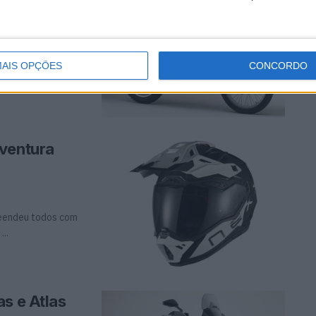
stá a regressar As
AIS OPÇÕES
CONCORDO
aventura
preendeu todos com
...
s e Atlas