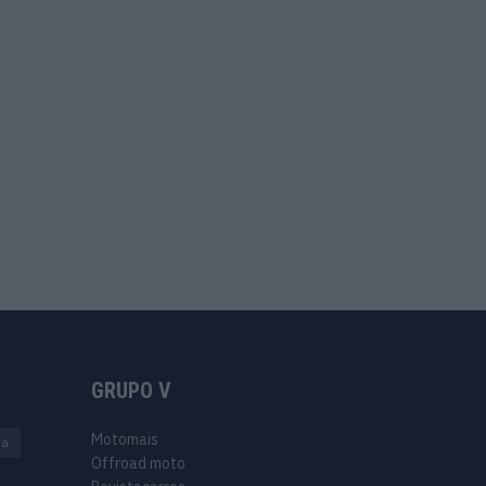
GRUPO V
Motomais
na
Offroad moto