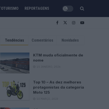
TOTURISMO
REPORTAGENS
Tendências
Comentários
Novidades
KTM muda oficialmente de
nome
15 JANEIRO, 2026
Top 10 – As dez melhores
protagonistas da categoria
Moto 125
10 MARÇO, 2023