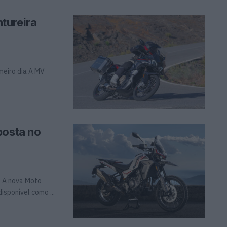
tureira
meiro dia A MV
posta no
s A nova Moto
isponível como ...