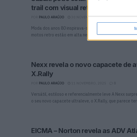
trail com visual retro
POR
PAULO ARAÚJO
30 NOVEMBRO, 2025
0
Moda dos anos 80 inspirava-se nas motos do Dakar e e
M
motos retro estão em alta neste ...
Nexx revela o novo capacete de 
X.Rally
POR
PAULO ARAÚJO
11 NOVEMBRO, 2025
0
Versátil, estiloso e referencialmente leve A Nexx sur
o seu novo capacete ultraleve, o X.Rally, que parece ter 
EICMA – Norton revela as ADV Atla