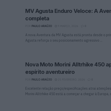
MV Agusta Enduro Veloce: A Aven
completa
POR
PAULO ARAÚJO
9 MARÇO, 2026
0
A nova Aventura da MV Agusta está pronta desde o pri
Agusta reforça o seu posicionamento agressivo ...
Nova Moto Morini Alltrhike 450 a
espírito aventureiro
POR
PAULO ARAÚJO
25 FEVEREIRO, 2026
0
Excelente relação preço/especificações atrai atençõe
Morini Alltrhike 450 está a começar a chegar à Europa, d