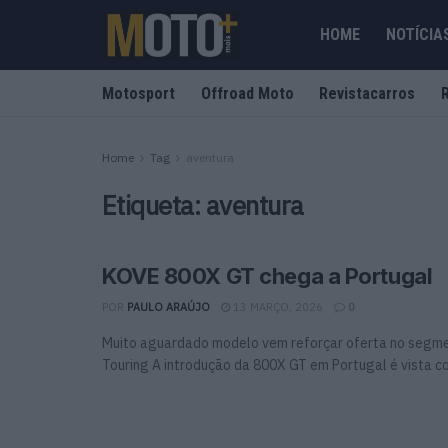
HOME
NOTÍCIA
Motosport
Offroad Moto
Revistacarros
Home
Tag
aventura
Etiqueta:
aventura
KOVE 800X GT chega a Portugal
POR
PAULO ARAÚJO
13 MARÇO, 2026
0
Muito aguardado modelo vem reforçar oferta no segm
Touring A introdução da 800X GT em Portugal é vista co