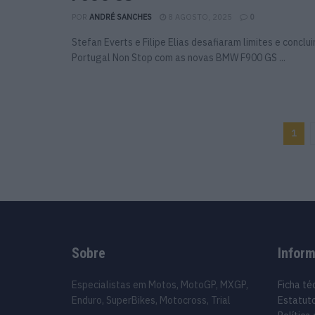
POR
ANDRÉ SANCHES
8 AGOSTO, 2025
0
Stefan Everts e Filipe Elias desafiaram limites e concl
Portugal Non Stop com as novas BMW F900 GS ...
1
Sobre
Infor
Especialistas em Motos, MotoGP, MXGP,
Ficha té
Enduro, SuperBikes, Motocross, Trial
Estatuto