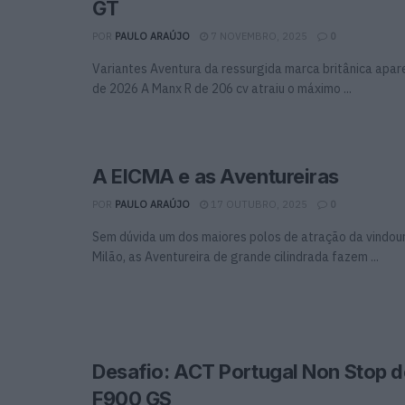
GT
POR
PAULO ARAÚJO
7 NOVEMBRO, 2025
0
Variantes Aventura da ressurgida marca britânica apa
de 2026 A Manx R de 206 cv atraiu o máximo ...
A EICMA e as Aventureiras
POR
PAULO ARAÚJO
17 OUTUBRO, 2025
0
Sem dúvida um dos maiores polos de atração da vindour
Milão, as Aventureira de grande cilindrada fazem ...
Desafio: ACT Portugal Non Stop
F900 GS