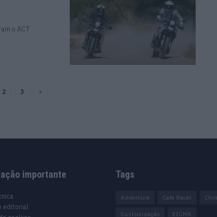
uiram o ACT
2
3
mação importante
Tags
cnica
Adventure
Cafe Racer
Chi
 editorial
Customização
EICMA