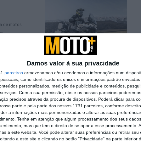
a de motos
..
Damos valor à sua privacidade
eta do Ano
31
parceiros
armazenamos e/ou acedemos a informações num dispositi
essoais, como identificadores únicos e informações padrão enviadas 
conteúdos personalizados, medição de publicidade e conteúdos, pesqui
serviços.
Com a sua permissão, nós e os nossos parceiros poderemos 
ção precisos através da procura de dispositivos. Poderá clicar para co
the Year) foi
ossa parte e pela parte dos nossos 1731 parceiros, conforme descrit
e ...
eder a informações mais pormenorizadas e alterar as suas preferência
timento.
Tenha em atenção que algum processamento dos seus dados
nsentimento, mas que tem o direito de se opor a esse processamento. A
as a este website. Você pode alterar suas preferências ou retirar seu
r algumas
tando a este site e clicando no botão "Privacidade" na parte inferior 