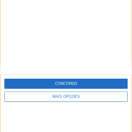
KTM muda oficialmente de nome
15 JANEIRO, 2026
Top 10 – As dez melhores protagonistas da
categoria Moto 125
10 MARÇO, 2023
Câmaras e intercomunicadores em
capacetes e a lei
16 JUNHO, 2026
A fábrica da Lambretta renasce das ruínas
CONCORDO
21 JUNHO, 2026
MAIS OPÇÕES
Sobre