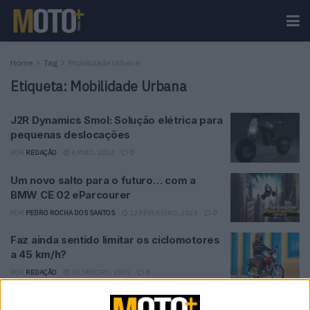
Home
Tag
Mobilidade Urbana
Etiqueta:
Mobilidade Urbana
J2R Dynamics Smol: Solução elétrica para
pequenas deslocações
POR
REDAÇÃO
6 MAIO, 2024
0
Um novo salto para o futuro… com a
BMW CE 02 eParcourer
POR
PEDRO ROCHA DOS SANTOS
12 FEVEREIRO, 2024
0
Faz ainda sentido limitar os ciclomotores
a 45 km/h?
POR
REDAÇÃO
30 JANEIRO, 2025
0
Mobilidade Urbana – Um conceito em