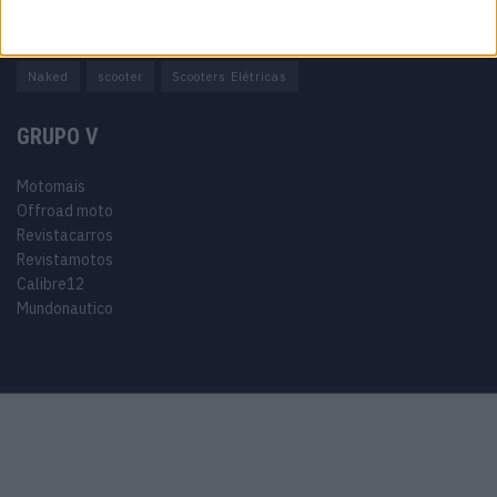
Adventure
Cafe Racer
China
Customização
EICMA
equipamento
Euro 5
Motas
Motos
Motos Elétricas
Naked
scooter
Scooters Elétricas
GRUPO V
Motomais
Offroad moto
Revistacarros
Revistamotos
Calibre12
Mundonautico
Purchase Now
Features
Demo
Support
© 2024 Motomais copyright