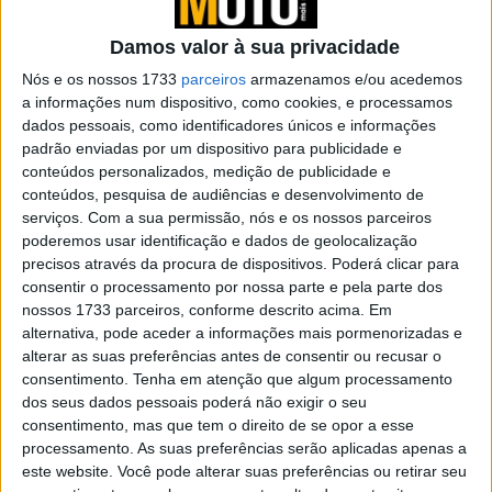
evolução
POR
REDAÇÃO
4 ABRIL, 2023
0
Damos valor à sua privacidade
Mobilidade: Veículos que pode conduzir
Nós e os nossos 1733
parceiros
armazenamos e/ou acedemos
com carta de carro
a informações num dispositivo, como cookies, e processamos
dados pessoais, como identificadores únicos e informações
POR
REDAÇÃO
4 ABRIL, 2023
0
padrão enviadas por um dispositivo para publicidade e
conteúdos personalizados, medição de publicidade e
10 conselhos para circular seguro em
conteúdos, pesquisa de audiências e desenvolvimento de
cidade
serviços.
Com a sua permissão, nós e os nossos parceiros
POR
REDAÇÃO
11 MARÇO, 2023
0
poderemos usar identificação e dados de geolocalização
precisos através da procura de dispositivos. Poderá clicar para
A moto deve ser acessível e vista com
consentir o processamento por nossa parte e pela parte dos
uma alternativa de transporte
nossos 1733 parceiros, conforme descrito acima. Em
POR
REDAÇÃO
11 MARÇO, 2023
0
alternativa, pode aceder a informações mais pormenorizadas e
alterar as suas preferências antes de consentir ou recusar o
MITT 125 Urban – A cidade ganha mais
consentimento.
Tenha em atenção que algum processamento
movimento
dos seus dados pessoais poderá não exigir o seu
POR
PEDRO ROCHA DOS SANTOS
24 FEVEREIRO, 2023
0
consentimento, mas que tem o direito de se opor a esse
processamento. As suas preferências serão aplicadas apenas a
Teste YADEA G5S – Exemplo de
este website. Você pode alterar suas preferências ou retirar seu
mobilidade urbana responsável