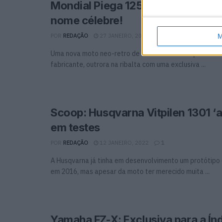
Mondial Piega 125: Relançament
nome célebre!
M
POR
REDAÇÃO
27 JANEIRO, 2022
0
Uma nova moto neo-retro de 125cc vem relançar o no
fabricante, outrora na ribalta com uma exclusiva ...
Scoop: Husqvarna Vitpilen 1301 ‘
em testes
POR
REDAÇÃO
12 JANEIRO, 2022
1
A Husqvarna já tinha em desenvolvimento um protótipo 
em 2016, mas apesar da moto ter merecido muita ...
Yamaha FZ-X: Exclusiva para a Ín