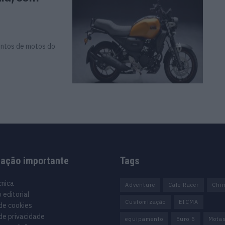
entos de motos do
mação importante
Tags
cnica
Adventure
Cafe Racer
Chi
 editorial
Customização
EICMA
 de cookies
 de privacidade
equipamento
Euro 5
Mota