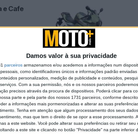
 e Cafe
m, da China. A AW
Damos valor à sua privacidade
31
parceiros
armazenamos e/ou acedemos a informações num dispositi
essoais, como identificadores únicos e informações padrão enviadas 
ica feita
conteúdos personalizados, medição de publicidade e conteúdos, pesqui
serviços.
Com a sua permissão, nós e os nossos parceiros poderemos 
ção precisos através da procura de dispositivos. Poderá clicar para co
ossa parte e pela parte dos nossos 1731 parceiros, conforme descrit
eder a informações mais pormenorizadas e alterar as suas preferência
iração retro à sua
timento.
Tenha em atenção que algum processamento dos seus dados
nsentimento, mas que tem o direito de se opor a esse processamento. A
as a este website. Você pode alterar suas preferências ou retirar seu
tando a este site e clicando no botão "Privacidade" na parte inferior 