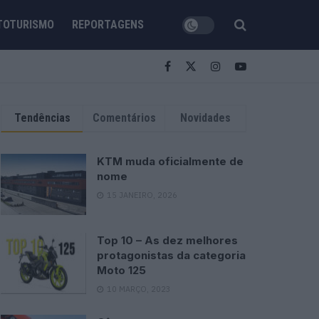
TOTURISMO
REPORTAGENS
Tendências
Comentários
Novidades
KTM muda oficialmente de
nome
15 JANEIRO, 2026
Top 10 – As dez melhores
protagonistas da categoria
Moto 125
10 MARÇO, 2023