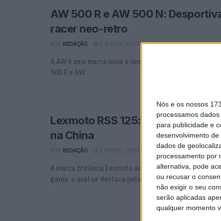
AW 500 R e AW 500 N: Desportiva
racer neo-retro
POR
REDAÇÃO
7 JULHO, 2023
0
A AW é uma marca nova e desconhecida, até de onde ve
500 R e AW ...
Nós e os nossos 17
processamos dados p
Lexmoto RSS 125: Neo-retro britân
para publicidade e 
na China
desenvolvimento de 
dados de geolocaliza
POR
REDAÇÃO
2 MARÇO, 2023
0
processamento por n
alternativa, pode ac
A marca britânica Lexmoto adicionou uma 125cc de insp
ou recusar o consen
gama, a qual se destaca pelo baixo peso ...
não exigir o seu co
serão aplicadas apen
qualquer momento vol