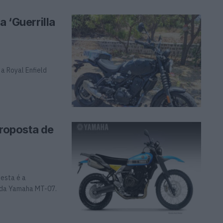
a ‘Guerrilla
a Royal Enfield
roposta de
 esta é a
i da Yamaha MT-07.