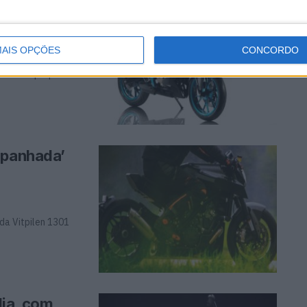
o com um
AIS OPÇÕES
CONCORDO
me de um pequeno
apanhada’
da Vitpilen 1301
dia, com