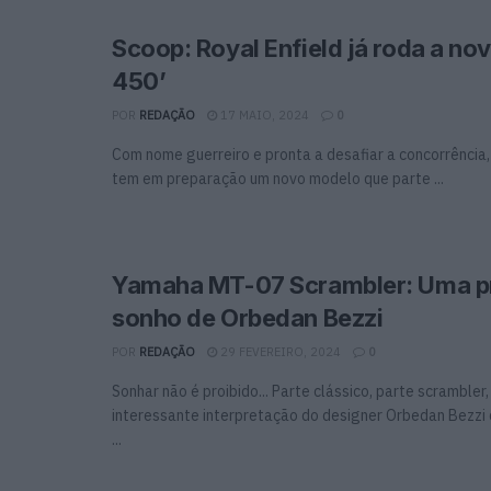
Scoop: Royal Enfield já roda a nov
450’
POR
REDAÇÃO
17 MAIO, 2024
0
Com nome guerreiro e pronta a desafiar a concorrência, 
tem em preparação um novo modelo que parte ...
Yamaha MT-07 Scrambler: Uma p
sonho de Orbedan Bezzi
POR
REDAÇÃO
29 FEVEREIRO, 2024
0
Sonhar não é proibido... Parte clássico, parte scrambler,
interessante interpretação do designer Orbedan Bezz
...