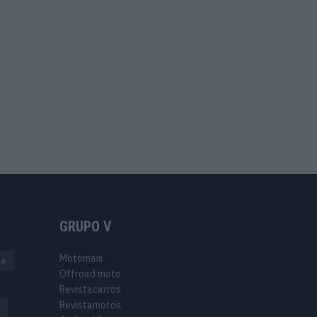
GRUPO V
Motomais
na
Offroad moto
Revistacarros
Revistamotos
s