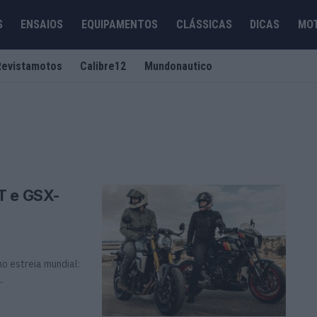
S
ENSAIOS
EQUIPAMENTOS
CLÁSSICAS
DICAS
MO
Revistamotos
Calibre12
Mundonautico
T e GSX-
o estreia mundial:
.