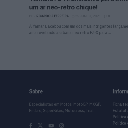
um ar neo-retro chique!
POR
RICARDO J FERREIRA
25 JUNHO, 2021
0
A Yamaha acabou com um dos mais intrigantes lançam
ano, revelando a urbana neo retro FZ-X para ...
Sobre
Infor
Especialistas em Motos, MotoGP, MXGP,
Ficha té
Enduro, SuperBikes, Motocross, Trial
Estatuto
Política
Política