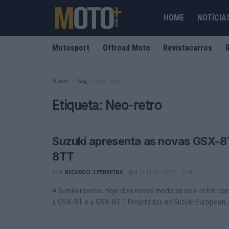
HOME
NOTÍCIA
Motosport
Offroad Moto
Revistacarros
Home
Tag
Neo-retro
Etiqueta:
Neo-retro
Suzuki apresenta as novas GSX-8
8TT
POR
RICARDO J FERREIRA
4 JULHO, 2025
0
A Suzuki revelou hoje dois novos modelos neo-retro com
a GSX-8T e a GSX-8TT. Projetadas no Suzuki European ..