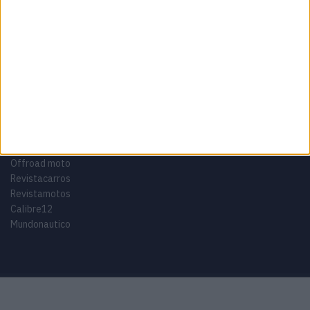
Adventure
Cafe Racer
China
Customização
EICMA
equipamento
Euro 5
Motas
Motos
Motos Elétricas
Naked
scooter
Scooters Elétricas
GRUPO V
Motomais
Offroad moto
Revistacarros
Revistamotos
Calibre12
Mundonautico
Purchase Now
Features
Demo
Support