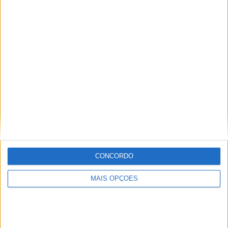
Sobre
Especialistas em Motos, MotoGP, MXGP, Enduro, SuperBikes,
Motocross, Trial
Informação importante
Ficha técnica
Estatuto editorial
CONCORDO
Política de cookies
Política de privacidade
MAIS OPÇÕES
Termos e condições
Informação Legal
Como anunciar
Tags