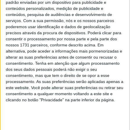
padrão enviadas por um dispositivo para publicidade e
Tendências
Comentários
Novidades
conteúdos personalizados, medição de publicidade e
conteúdos, pesquisa de audiências e desenvolvimento de
KTM muda oficialmente de nome
serviços.
Com a sua permissão, nós e os nossos parceiros
15 JANEIRO, 2026
poderemos usar identificação e dados de geolocalização
precisos através da procura de dispositivos. Poderá clicar para
consentir o processamento por nossa parte e pela parte dos
Top 10 – As dez melhores protagonistas da
nossos 1731 parceiros, conforme descrito acima. Em
categoria Moto 125
alternativa, pode aceder a informações mais pormenorizadas e
10 MARÇO, 2023
alterar as suas preferências antes de consentir ou recusar o
consentimento.
Tenha em atenção que algum processamento
Câmaras e intercomunicadores em
dos seus dados pessoais poderá não exigir o seu
capacetes e a lei
consentimento, mas que tem o direito de se opor a esse
16 JUNHO, 2026
processamento. As suas preferências serão aplicadas apenas a
este website. Você pode alterar suas preferências ou retirar seu
A fábrica da Lambretta renasce das ruínas
consentimento a qualquer momento voltando a este site e
21 JUNHO, 2026
clicando no botão "Privacidade" na parte inferior da página.