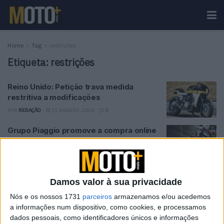
Home
Tag
restrições
Etiqueta:
restrições
Reino Unido: Petição trava medida
restritiva a modificações
POR
REDAÇÃO
31 JANEIRO, 2025
0
Grupo Piaggio promove a compra online
de motociclos
POR
RICARDO J FERREIRA
10 MARÇO, 2023
0
Haverá razões para comprar moto no
Damos valor à sua privacidade
desconfinamento?
Nós e os nossos 1731
parceiros
armazenamos e/ou acedemos
POR
RICARDO J FERREIRA
22 FEVEREIRO, 2023
0
a informações num dispositivo, como cookies, e processamos
dados pessoais, como identificadores únicos e informações