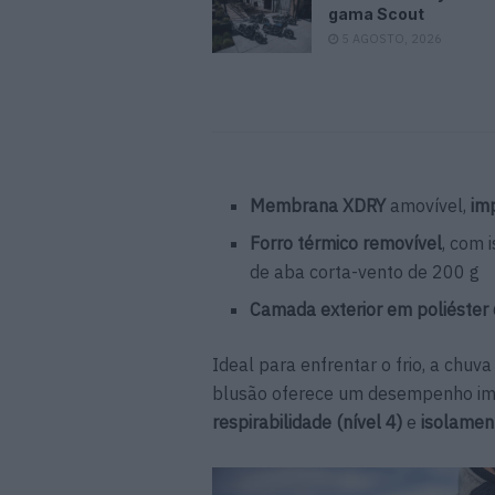
gama Scout
5 AGOSTO, 2026
Membrana XDRY
amovível,
im
Forro térmico removível
, com 
de aba corta-vento de 200 g
Camada exterior em poliéster
Ideal para enfrentar o frio, a chu
blusão oferece um desempenho i
respirabilidade (nível 4)
e
isolament