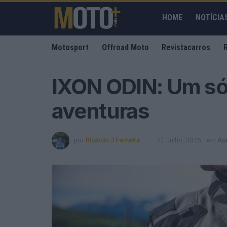
HOME
NOTÍCIA
Motosport
Offroad Moto
Revistacarros
IXON ODIN: Um só 
aventuras
por
Ricardo J Ferreira
21 Julho, 2025
em
Ac