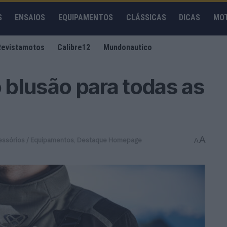
S
ENSAIOS
EQUIPAMENTOS
CLÁSSICAS
DICAS
MO
Revistamotos
Calibre12
Mundonautico
blusão para todas as
A
essórios / Equipamentos
,
Destaque Homepage
A