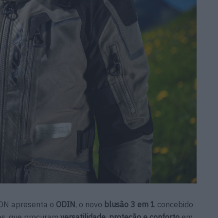
XON apresenta o
ODIN
, o novo
blusão 3 em 1
concebido
tes, que procuram
versatilidade, proteção e conforto
em