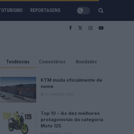
TOTURISMO
REPORTAGENS
Tendências
Comentários
Novidades
KTM muda oficialmente de
nome
15 JANEIRO, 2026
Top 10 – As dez melhores
protagonistas da categoria
Moto 125
10 MARÇO, 2023