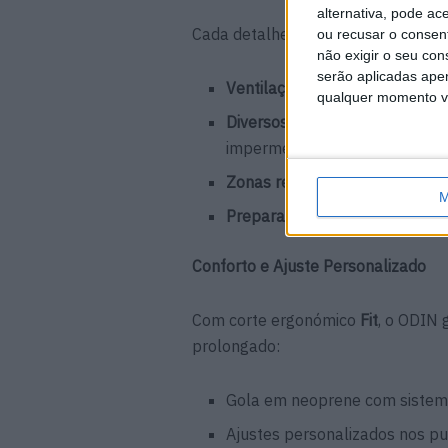
alternativa, pode ac
Cada detalhe do ODIN foi pensado pa
ou recusar o consen
não exigir o seu co
serão aplicadas apen
Ventilação direta
nos bíceps e
qualquer momento vol
Diversos bolsos funcionais
: 2 
impermeável para carteira e b
Zonas refletoras
estrategicame
M
Preparado para airbag
IX-AIR
Conforto e Ajuste Personalizado
Com corte ergonómico
Fit
, o ODIN 
prolongado:
Gola em neoprene com sistema
Ajustes personalizados nos puls