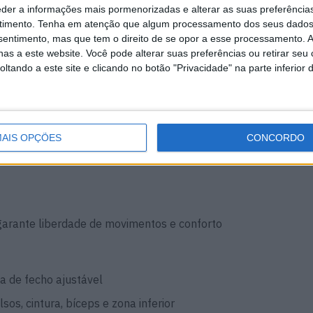
eder a informações mais pormenorizadas e alterar as suas preferência
ra facilitar a vida do motociclista aventureiro:
timento.
Tenha em atenção que algum processamento dos seus dados
nsentimento, mas que tem o direito de se opor a esse processamento. A
as a este website. Você pode alterar suas preferências ou retirar seu
 peito, com
extratores de ar nas costas
tando a este site e clicando no botão "Privacidade" na parte inferior 
frontais com aba, 1 no antebraço, 1 interior em rede, 1
olso no forro térmico
nte posicionadas para maior visibilidade
AIS OPÇÕES
CONCORDO
BAG (U03/U04/U05)
garante liberdade de movimentos e conforto
 de fecho ajustável
os, cintura, bíceps e zona inferior