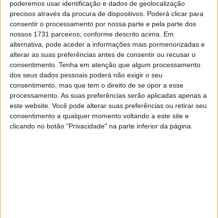
poderemos usar identificação e dados de geolocalização
Capacete modular com secção frontal articulada
precisos através da procura de dispositivos. Poderá clicar para
Calota totalmente em carbono
consentir o processamento por nossa parte e pela parte dos
nossos 1731 parceiros, conforme descrito acima. Em
Absorção de impactos excecional e design leve com
alternativa, pode aceder a informações mais pormenorizadas e
rigidez máxima
alterar as suas preferências antes de consentir ou recusar o
consentimento.
Tenha em atenção que algum processamento
Extremamente compacto, mesmo desdobrado,
dos seus dados pessoais poderá não exigir o seu
graças ao mecanismo de múltiplas articulações
consentimento, mas que tem o direito de se opor a esse
processamento. As suas preferências serão aplicadas apenas a
Aerodinâmica e acústica otimizadas, mesmo ao
este website. Você pode alterar suas preferências ou retirar seu
conduzir com a queixeira aberta
consentimento a qualquer momento voltando a este site e
Spoiler de grandes dimensões e extremamente
clicando no botão "Privacidade" na parte inferior da página.
eficaz
O capacete tem o tamanho estritamente necessário
graças aos dois tamanhos de calota
Preparação para o sistema de comunicação BMW
ConnectedRide COM P1 (sistema no valor de 385,00€
c/IVA Incluído)