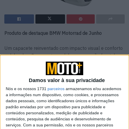
Produto de destaque BMW Motorrad de Junho
Um capacete reinventado com impacto visual e conforto
redobrado… O capacete modular com secção frontal
articulada Carbon System de 8.ª geração oferece a
máxima segurança, com um peso mínimo graças à calota
totalmente em carbono. O sistema MIPS integrado reduz
Damos valor à sua privacidade
as forças de rotação em caso de impacto e, assim,
Nós e os nossos 1731
parceiros
armazenamos e/ou acedemos
minimiza o risco de lesões na cabeça. A ventilação eficaz
a informações num dispositivo, como cookies, e processamos
e o Pinlock 200 garantem o máximo conforto e uma visão
dados pessoais, como identificadores únicos e informações
padrão enviadas por um dispositivo para publicidade e
clara.
conteúdos personalizados, medição de publicidade e
conteúdos, pesquisa de audiências e desenvolvimento de
Destaques do produto:
serviços.
Com a sua permissão, nós e os nossos parceiros