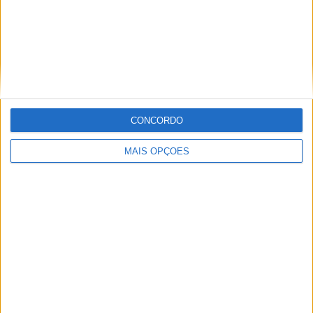
Indian Motorcycle encolhe gama Scout
CONCORDO
POR
PAULO ARAÚJO
5 AGOSTO, 2026
MAIS OPÇÕES