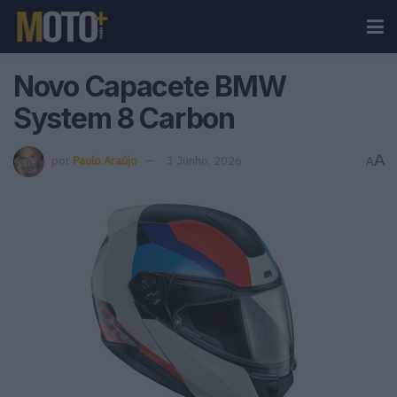
Novo Capacete BMW
System 8 Carbon
A
por
Paulo Araújo
3 Junho, 2026
A