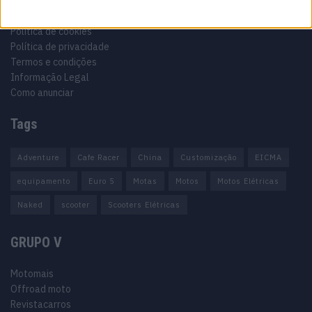
Ficha técnica
Estatuto editorial
Política de cookies
Política de privacidade
Termos e condições
Informação Legal
Como anunciar
Tags
Adventure
Cafe Racer
China
Customização
EICMA
equipamento
Euro 5
Motas
Motos
Motos Elétricas
Naked
scooter
Scooters Elétricas
GRUPO V
Motomais
Offroad moto
Revistacarros