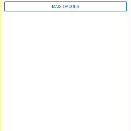
MAIS OPÇÕES
Artigos relacionados
Indian Motorcycle encolhe gama Scout
POR
PAULO ARAÚJO
5 AGOSTO, 2026