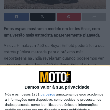
Fotos espias mostram o modelo em testes finais, com
uma versão mais estradista aparentemente planeada
A nova Himalayan 750 da Royal Enfield poderá ter a sua
estreia pública marcada para o próximo mês.
Reportagens na Índia revelaram quando poderemos ver
a novíssima Himalayan 750 da Royal Enfield e, para
estragar a surpresa, poderá estar na EICMA de Milão
daqui a menos de um mês.
Uma revista indiana, a Car&Bike, afirma que uma versão
Damos valor à sua privacidade
de produção da Himalayan 750 fará a sua estreia na
Nós e os nossos 1731
parceiros
armazenamos e/ou acedemos
feira de Milão, Itália, que decorre de 4 a 9 de novembro.
a informações num dispositivo, como cookies, e processamos
dados pessoais, como identificadores únicos e informações
padrão enviadas por um dispositivo para publicidade e