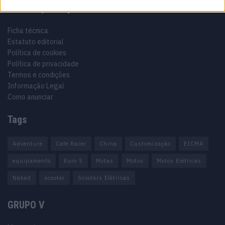
Informação importante
Ficha técnica
Estatuto editorial
Política de cookies
Política de privacidade
Termos e condições
Informação Legal
Como anunciar
Tags
Adventure
Cafe Racer
China
Customização
EICMA
equipamento
Euro 5
Motas
Motos
Motos Elétricas
Naked
scooter
Scooters Elétricas
GRUPO V