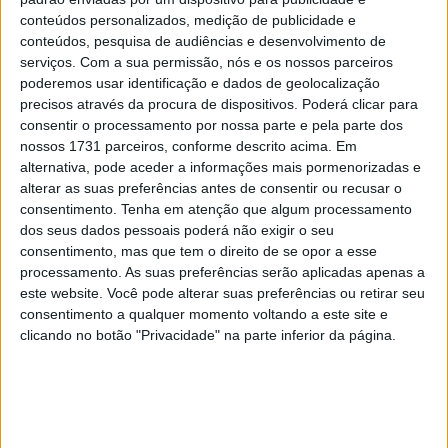
conteúdos personalizados, medição de publicidade e
conteúdos, pesquisa de audiências e desenvolvimento de
serviços.
Com a sua permissão, nós e os nossos parceiros
poderemos usar identificação e dados de geolocalização
precisos através da procura de dispositivos. Poderá clicar para
consentir o processamento por nossa parte e pela parte dos
nossos 1731 parceiros, conforme descrito acima. Em
alternativa, pode aceder a informações mais pormenorizadas e
alterar as suas preferências antes de consentir ou recusar o
consentimento.
Tenha em atenção que algum processamento
dos seus dados pessoais poderá não exigir o seu
consentimento, mas que tem o direito de se opor a esse
processamento. As suas preferências serão aplicadas apenas a
A mesma reportagem afirma ainda que a nova Himalayan
este website. Você pode alterar suas preferências ou retirar seu
deverá ser apresentada no evento Motoverse em Goa, na
consentimento a qualquer momento voltando a este site e
Índia, que está agendado para decorrer de 21 a 23 de
clicando no botão "Privacidade" na parte inferior da página.
novembro.
No ano passado, a Royal Enfield utilizou a EICMA para
exibir a sua moto Classic 650, lançar a Bear 650 e
revelar o seu novo modelo elétrico Flying Flea.