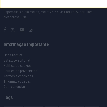
Sobre
Especialistas em Motos, MotoGP, MXGP, Enduro, SuperBikes,
Motocross, Trial
Informação importante
Ficha técnica
Estatuto editorial
Política de cookies
Política de privacidade
Termos e condições
Informação Legal
Como anunciar
Tags