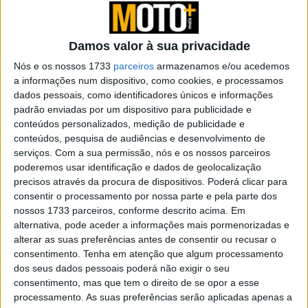
A KTM revelou a sua nova 1390 Super Duke RR, que se
apresenta como uma versão mais extrema da 1390
Damos valor à sua privacidade
Super Duke R.
Nós e os nossos 1733
parceiros
armazenamos e/ou acedemos
Desde logo, a KTM não esconde quase nada sobre a nova
a informações num dispositivo, como cookies, e processamos
hyper naked, que pesa uns impressionantes 11 kg a
dados pessoais, como identificadores únicos e informações
menos em comparação com a 1390 Super Duke R
padrão enviadas por um dispositivo para publicidade e
conteúdos personalizados, medição de publicidade e
anteriormente referida.
conteúdos, pesquisa de audiências e desenvolvimento de
Parte desta redução deve-se à utilização extensiva de
serviços.
Com a sua permissão, nós e os nossos parceiros
peças em fibra de carbono, enquanto a suspensão fica a
poderemos usar identificação e dados de geolocalização
cargo da WP Pro Components, que conta com tecnologia
precisos através da procura de dispositivos. Poderá clicar para
consentir o processamento por nossa parte e pela parte dos
derivada do MotoGP.
nossos 1733 parceiros, conforme descrito acima. Em
alternativa, pode aceder a informações mais pormenorizadas e
alterar as suas preferências antes de consentir ou recusar o
consentimento.
Tenha em atenção que algum processamento
dos seus dados pessoais poderá não exigir o seu
consentimento, mas que tem o direito de se opor a esse
processamento. As suas preferências serão aplicadas apenas a