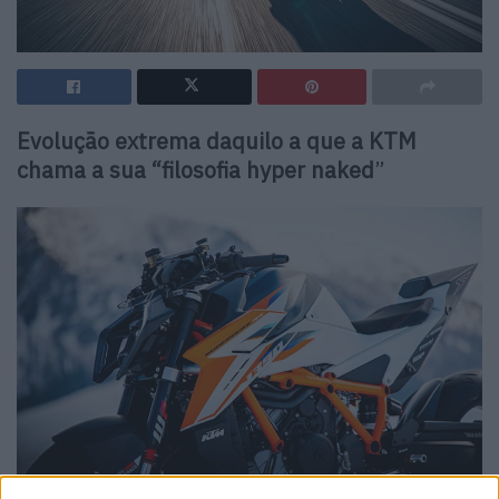
Evolução extrema daquilo a que a KTM
chama a sua “filosofia hyper naked
”