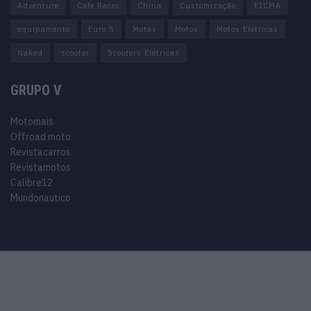
Adventure
Cafe Racer
China
Customização
EICMA
equipamento
Euro 5
Motas
Motos
Motos Elétricas
Naked
scooter
Scooters Elétricas
GRUPO V
Motomais
Offroad moto
Revistacarros
Revistamotos
Calibre12
Mundonautico
Purchase Now
Features
Demo
Support
© 2024 Motomais copyright