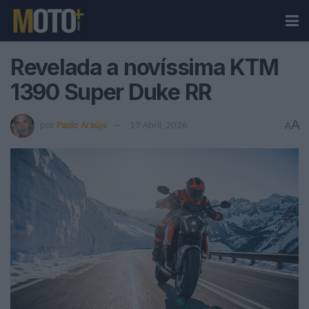
Revelada a novíssima KTM
1390 Super Duke RR
A
por
Paulo Araújo
17 Abril, 2026
A