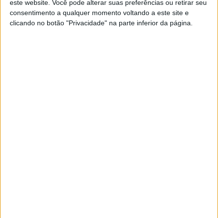
este website. Você pode alterar suas preferências ou retirar seu
consentimento a qualquer momento voltando a este site e
clicando no botão "Privacidade" na parte inferior da página.
A moto recebe ainda jantes forjadas e pneus Michelin
Power GP Hypersport, que “oferecem um novo nível de
condução”, segundo a KTM. À medida que vamos
aprendendo mais sobre esta moto, o nível de radicalismo
só aumenta.
A 1390 Super Duke RR utiliza pinças de travão dianteiras
Brembo HyPure Sport para a sua potência de travagem,
em vez das pinças Brembo Stylema presentes na
variante R. Na traseira, ambos os modelos contam com a
mesma pinça Brembo de dois pistões.
Artigos relacionados