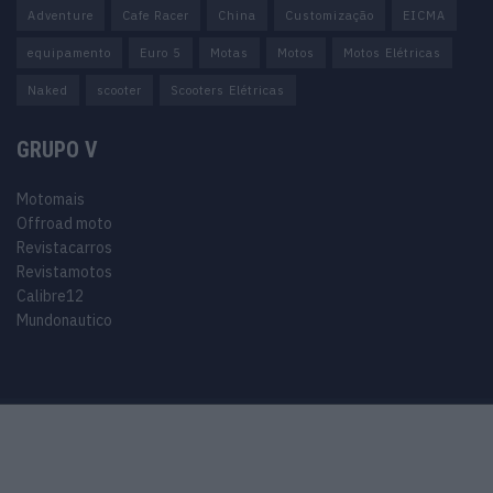
Adventure
Cafe Racer
China
Customização
EICMA
equipamento
Euro 5
Motas
Motos
Motos Elétricas
Naked
scooter
Scooters Elétricas
GRUPO V
Motomais
Offroad moto
Revistacarros
Revistamotos
Calibre12
Mundonautico
Purchase Now
Features
Demo
Support
© 2024 Motomais copyright