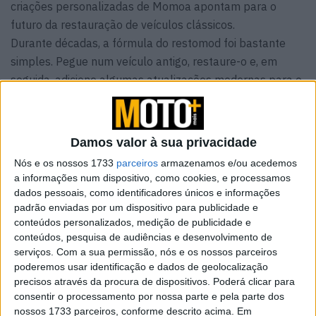
criações personalizadas de Momoa apontam para o
futuro da restauração de veículos clássicos.
Durante décadas, a fórmula do restomod foi bastante
simples. Pegue num veículo antigo, restaure-o e, em
seguida, adicione algumas atualizações modernas para o
tornar mais agradável de utilizar. Talvez isso significasse
adaptar injecção eletrónica em vez de carburadores.
Talvez significasse travões de disco, ignição eletrónica, ar
Damos valor à sua privacidade
condicionado ou um sistema de som melhor. Mas
Nós e os nossos 1733
parceiros
armazenamos e/ou acedemos
“moderno” é um conceito em constante movimento. O
a informações num dispositivo, como cookies, e processamos
que era considerado de topo em 1995 parece hoje
dados pessoais, como identificadores únicos e informações
antiquado. E se um novo projeto de Jason Momoa e da
padrão enviadas por um dispositivo para publicidade e
conteúdos personalizados, medição de publicidade e
especialista britânica em veículos elétricos Electrogenic
conteúdos, pesquisa de audiências e desenvolvimento de
servir de indicação, o próximo capítulo do restomodding
serviços.
Com a sua permissão, nós e os nossos parceiros
poderá envolver muito mais baterias.
poderemos usar identificação e dados de geolocalização
precisos através da procura de dispositivos. Poderá clicar para
consentir o processamento por nossa parte e pela parte dos
nossos 1733 parceiros, conforme descrito acima. Em