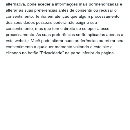
alternativa, pode aceder a informações mais pormenorizadas e
alterar as suas preferências antes de consentir ou recusar o
consentimento.
Tenha em atenção que algum processamento
dos seus dados pessoais poderá não exigir o seu
consentimento, mas que tem o direito de se opor a esse
processamento. As suas preferências serão aplicadas apenas a
este website. Você pode alterar suas preferências ou retirar seu
consentimento a qualquer momento voltando a este site e
clicando no botão "Privacidade" na parte inferior da página.
Isto porque a nova temporada de On The Roam
acompanha Momoa enquanto este transforma alguns
dos seus carros e motos antigas favoritas, e os
resultados são exatamente tão ambiciosos como seria de
esperar de um tipo que já converteu um Rolls-Royce
Phantom II de 1929 para energia elétrica. Desta vez, a
lista inclui dois raros Land Rover clássicos, três Harley-
Davidson antigas e um atrelado de campismo todo-o-
terreno que, de alguma forma, acabou por ter
capacidade de bateria suficiente para envergonhar