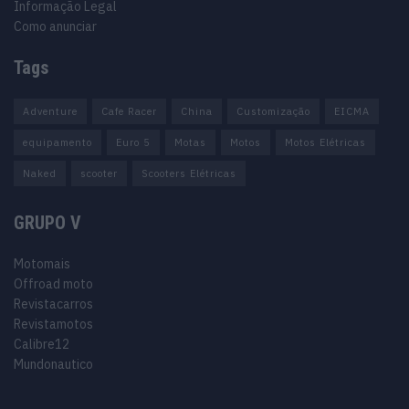
Informação Legal
Como anunciar
Tags
Adventure
Cafe Racer
China
Customização
EICMA
equipamento
Euro 5
Motas
Motos
Motos Elétricas
Naked
scooter
Scooters Elétricas
GRUPO V
Motomais
Offroad moto
Revistacarros
Revistamotos
Calibre12
Mundonautico