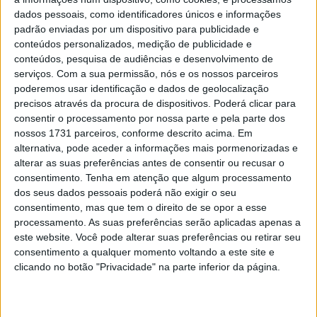
dados pessoais, como identificadores únicos e informações
Fotos: AL ALBENDEA
padrão enviadas por um dispositivo para publicidade e
Ducati Riding Camp é o nosso programa oficial de
conteúdos personalizados, medição de publicidade e
formação para que tires o máximo partido da tua Ducati.
conteúdos, pesquisa de audiências e desenvolvimento de
serviços.
Com a sua permissão, nós e os nossos parceiros
Um programa que une a paixão Ducati à metodologia de
poderemos usar identificação e dados de geolocalização
formação da MAC Escuela de Conducción, liderada por
precisos através da procura de dispositivos. Poderá clicar para
Miguel Ángel Castilla, ex-piloto do Mundial de
consentir o processamento por nossa parte e pela parte dos
Motociclismo e uma referência nacional na formação
nossos 1731 parceiros, conforme descrito acima. Em
alternativa, pode aceder a informações mais pormenorizadas e
sobre duas rodas.
alterar as suas preferências antes de consentir ou recusar o
consentimento.
Tenha em atenção que algum processamento
dos seus dados pessoais poderá não exigir o seu
consentimento, mas que tem o direito de se opor a esse
processamento. As suas preferências serão aplicadas apenas a
este website. Você pode alterar suas preferências ou retirar seu
consentimento a qualquer momento voltando a este site e
clicando no botão "Privacidade" na parte inferior da página.