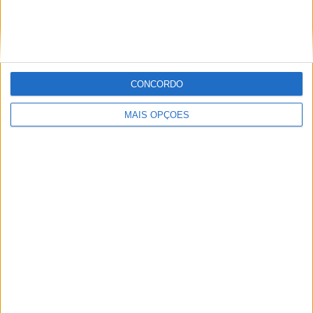
Paulo Araújo
CONCORDO
Com uma experiência de várias décadas no âmbito do
motociclismo, viajou pelo mundo cobrindo eventos nas
MAIS OPÇÕES
duas rodas. Já foi piloto de velocidade, team manager,
instrutor, jornalista e comentador de rádio e televisão,
especializando nas modalidades de velocidade, em
particular MotoGP, SBK e Endurance.
Artigos relacionados