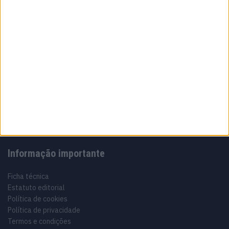
Sobre
Especialistas em Motos, MotoGP, MXGP, Enduro, SuperBikes,
Motocross, Trial
Informação importante
Ficha técnica
Estatuto editorial
Política de cookies
Política de privacidade
Termos e condições