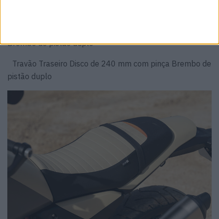
Pneu Traseiro 150/70 – 17” (18” no pack enduro)
Travão Dianteiro Dois discos de 310 mm com pinças
Brembo de pistão duplo
Travão Traseiro Disco de 240 mm com pinça Brembo de
pistão duplo