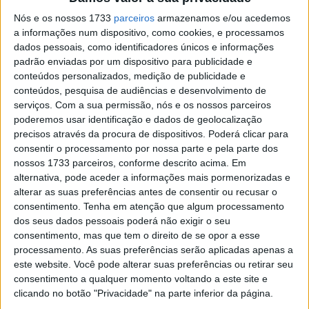
Nós e os nossos 1733
parceiros
armazenamos e/ou acedemos
a informações num dispositivo, como cookies, e processamos
dados pessoais, como identificadores únicos e informações
padrão enviadas por um dispositivo para publicidade e
conteúdos personalizados, medição de publicidade e
conteúdos, pesquisa de audiências e desenvolvimento de
serviços.
Com a sua permissão, nós e os nossos parceiros
Já a
BMW
R12 GS pisca o olho à original R 80 para criar
poderemos usar identificação e dados de geolocalização
uma moto que pretende reinventar o clássico espírito de
precisos através da procura de dispositivos. Poderá clicar para
aventura. Uma batalha épica entre dois grandes
consentir o processamento por nossa parte e pela parte dos
nossos 1733 parceiros, conforme descrito acima. Em
fabricantes europeus, onde o passado se mistura com o
alternativa, pode aceder a informações mais pormenorizadas e
futuro. Deixemos então de conversa e apresentemos as
alterar as suas preferências antes de consentir ou recusar o
heroínas em questão…
consentimento.
Tenha em atenção que algum processamento
dos seus dados pessoais poderá não exigir o seu
consentimento, mas que tem o direito de se opor a esse
processamento. As suas preferências serão aplicadas apenas a
este website. Você pode alterar suas preferências ou retirar seu
consentimento a qualquer momento voltando a este site e
clicando no botão "Privacidade" na parte inferior da página.