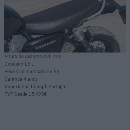
Altura do Assento 820 mm
Depósito 15 L
Peso (em marcha) 228 kg
Garantia 4 anos
Importador Triumph Portugal
PVP Desde 15.495€
PONTUAÇÃO Triumph Scrambler 1200
Estética 4
Prestações 4,5
Comportamento 4