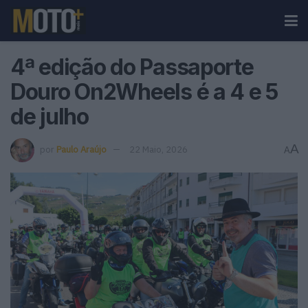
4ª edição do Passaporte
Douro On2Wheels é a 4 e 5
de julho
A
por
Paulo Araújo
22 Maio, 2026
A