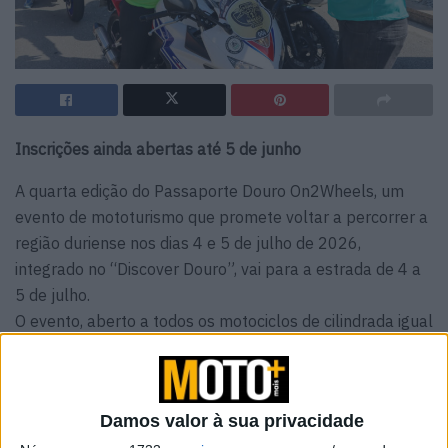
Inscrições ainda abertas até 5 de junho
A quarta edição do Passaporte Douro On2Wheels, um
evento de mototurismo que promete voltar a percorrer a
região duriense nos dias 4 e 5 de julho de 2026,
integrado no “Discover Douro”, vai para a estrada de 4 a
5 de julho.
O evento, aberto a todos os motociclos de cilindrada igual
ou superior a 125 cc, promete um fim de semana de
descoberta, cultura, gastronomia e celebração do Douro.
Damos valor à sua privacidade