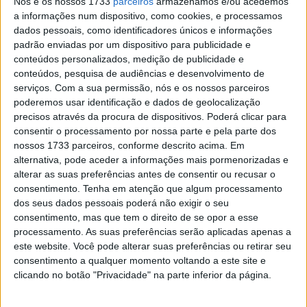
Nós e os nossos 1733
parceiros
armazenamos e/ou acedemos
a informações num dispositivo, como cookies, e processamos
dados pessoais, como identificadores únicos e informações
padrão enviadas por um dispositivo para publicidade e
conteúdos personalizados, medição de publicidade e
conteúdos, pesquisa de audiências e desenvolvimento de
serviços.
Com a sua permissão, nós e os nossos parceiros
poderemos usar identificação e dados de geolocalização
precisos através da procura de dispositivos. Poderá clicar para
consentir o processamento por nossa parte e pela parte dos
nossos 1733 parceiros, conforme descrito acima. Em
alternativa, pode aceder a informações mais pormenorizadas e
alterar as suas preferências antes de consentir ou recusar o
Este ano, terá um percurso de cerca de 380 quilómetros,
consentimento.
Tenha em atenção que algum processamento
ao longo dos dois dias, e atravessará onze dos dezanove
dos seus dados pessoais poderá não exigir o seu
concelhos da região duriense, proporcionando aos
consentimento, mas que tem o direito de se opor a esse
participantes uma experiência única, tendo por fonte
processamento. As suas preferências serão aplicadas apenas a
este website. Você pode alterar suas preferências ou retirar seu
inspiradora o conceito do Passaporte Douro.
consentimento a qualquer momento voltando a este site e
O evento desafia os mototuristas a cumprirem um
clicando no botão "Privacidade" na parte inferior da página.
percurso circular com passagem por diversos pontos de
interesse, onde poderão registar a sua presença através