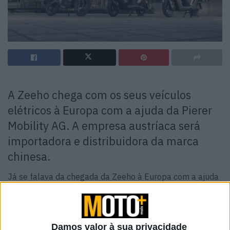
A Zeeho chega com os seus veículos
elétricos à Europa com a ajuda da Pierer
Mobility AG. A empresa austríaca será
importadora e distribuidora da marca
chinesa.
Já se falava da chegada da Zeeho à Europa com a ajuda
da Pierer Mobility AG, mas agora chegou a confirmação
oficial, da empresa austríaca e da sua ligação à marca de
motos eléctricas de origem chinesa.
Damos valor à sua privacidade