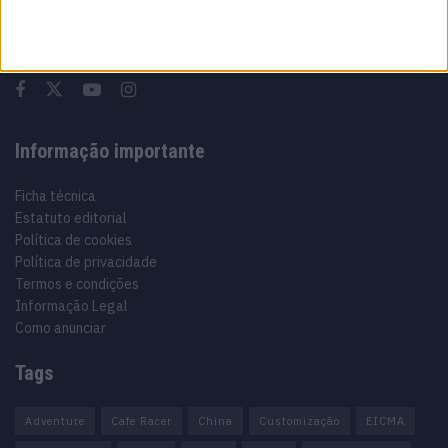
Especialistas em Motos, MotoGP, MXGP, Enduro, SuperBikes,
Motocross, Trial
Informação importante
Ficha técnica
Estatuto editorial
Política de cookies
Política de privacidade
Termos e condições
Informação Legal
Como anunciar
Tags
Adventure
Cafe Racer
China
Customização
EICMA