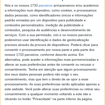
Aproveitando a rede de concessionários que o grupo
Nós e os nossos 1733
parceiros
armazenamos e/ou acedemos
europeu já possui, que, recorde-se, é dono da KTM,
a informações num dispositivo, como cookies, e processamos
dados pessoais, como identificadores únicos e informações
Husqvarna, GASGAS e acionista maioritário da MV Agusta,
padrão enviadas por um dispositivo para publicidade e
as motos elétricas Zeeho serão gradualmente integradas
conteúdos personalizados, medição de publicidade e
no mercado europeu.
conteúdos, pesquisa de audiências e desenvolvimento de
serviços.
Com a sua permissão, nós e os nossos parceiros
poderemos usar identificação e dados de geolocalização
precisos através da procura de dispositivos. Poderá clicar para
consentir o processamento por nossa parte e pela parte dos
nossos 1733 parceiros, conforme descrito acima. Em
alternativa, pode aceder a informações mais pormenorizadas e
alterar as suas preferências antes de consentir ou recusar o
consentimento.
Tenha em atenção que algum processamento
dos seus dados pessoais poderá não exigir o seu
consentimento, mas que tem o direito de se opor a esse
processamento. As suas preferências serão aplicadas apenas a
este website. Você pode alterar suas preferências ou retirar seu
consentimento a qualquer momento voltando a este site e
clicando no botão "Privacidade" na parte inferior da página.
Para já chegarão três modelos, que são a Zeeho AE6+,