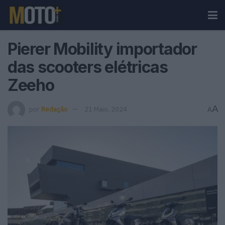
Pierer Mobility importador
das scooters elétricas
Zeeho
A
por
Redação
21 Maio, 2024
A