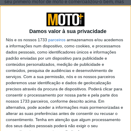
seu primeiro motor de moto e comercializou-o bem, mas
só em 1998 é que a primeira moto completa foi
comercializada, já sob a bandeira da Loncin.
Damos valor à sua privacidade
Nós e os nossos 1733
parceiros
armazenamos e/ou acedemos
a informações num dispositivo, como cookies, e processamos
dados pessoais, como identificadores únicos e informações
padrão enviadas por um dispositivo para publicidade e
conteúdos personalizados, medição de publicidade e
conteúdos, pesquisa de audiências e desenvolvimento de
serviços.
Com a sua permissão, nós e os nossos parceiros
poderemos usar identificação e dados de geolocalização
precisos através da procura de dispositivos. Poderá clicar para
consentir o processamento por nossa parte e pela parte dos
nossos 1733 parceiros, conforme descrito acima. Em
alternativa, pode aceder a informações mais pormenorizadas e
Desde então, a empresa cresce rapidamente e em
alterar as suas preferências antes de consentir ou recusar o
poucos anos torna-se um grupo completo com a
Loncin
consentimento.
Tenha em atenção que algum processamento
General Dynamics Co., Ltd
., diversificando a sua actividade
dos seus dados pessoais poderá não exigir o seu