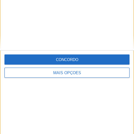
de Valores de Xangai em 2012, a Loncin multiplica as
aquisições de outras empresas para ter mais de 20
subsidiárias e 9.000 funcionários em todo o país.
CONCORDO
MAIS OPÇÕES
A Loncin é também um importante fornecedor de
motores para outros fabricantes chineses, em particular
com o seu bicilíndrico em linha de 471cc (uma cópia do