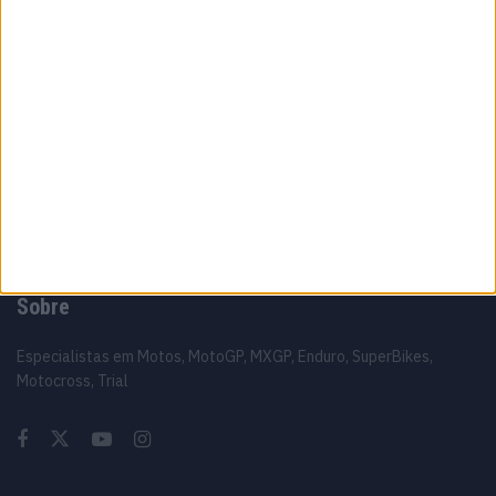
Câmaras e intercomunicadores em
capacetes e a lei
16 JUNHO, 2026
A fábrica da Lambretta renasce das ruínas
21 JUNHO, 2026
Sobre
Especialistas em Motos, MotoGP, MXGP, Enduro, SuperBikes,
Motocross, Trial