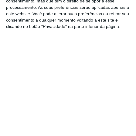
consentimento, mas que tem o direito de se opor a esse
ainda em torno do transporte com a produção primeiro
processamento. As suas preferências serão aplicadas apenas a
de um motor automóvel a gasolina em 1998,
este website. Você pode alterar suas preferências ou retirar seu
continuando depois a diversificar a sua produção com
consentimento a qualquer momento voltando a este site e
mini-veículos eléctricos, drones industriais e agrícolas,
clicando no botão "Privacidade" na parte inferior da página.
motores de aviação, motores marítimos, equipamentos
aeroespaciais ou ainda baterias e geradores.
Mas o coração da atividade continua a ser a moto. É
também graças às suas pequenas máquinas baratas que