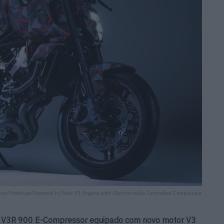
r Prototype Powered by New V3 Engine with Electronically Controlled Compressor
o V3R 900 E-Compressor equipado com novo motor V3