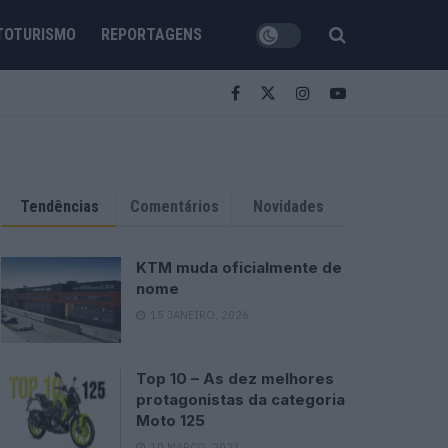
TOTURISMO
REPORTAGENS
Tendências
Comentários
Novidades
KTM muda oficialmente de
nome
15 JANEIRO, 2026
Top 10 – As dez melhores
protagonistas da categoria
Moto 125
10 MARÇO, 2023