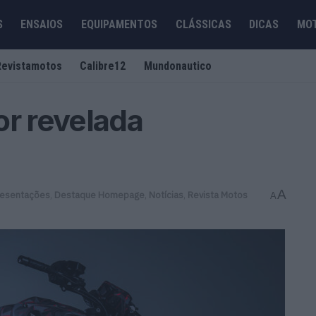
S
ENSAIOS
EQUIPAMENTOS
CLÁSSICAS
DICAS
MO
Revistamotos
Calibre12
Mundonautico
r revelada
A
esentações
,
Destaque Homepage
,
Notícias
,
Revista Motos
A