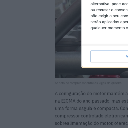
alternativa, pode ac
ou recusar o consen
não exigir o seu co
serão aplicadas apen
qualquer momento vol
M
Aspeto do compressor entre as vigas do quadro
A configuração do motor mantém a 
na EICMA do ano passado, mas est
uma forma esguia e compacta. Com
compressor controlado eletronicam
sobrealimentação do motor, oferece