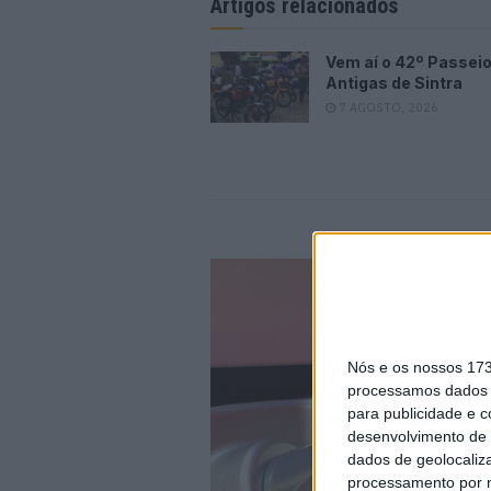
Artigos relacionados
Vem aí o 42º Passeio
Antigas de Sintra
7 AGOSTO, 2026
Nós e os nossos 17
processamos dados p
para publicidade e 
desenvolvimento de 
dados de geolocaliza
processamento por n