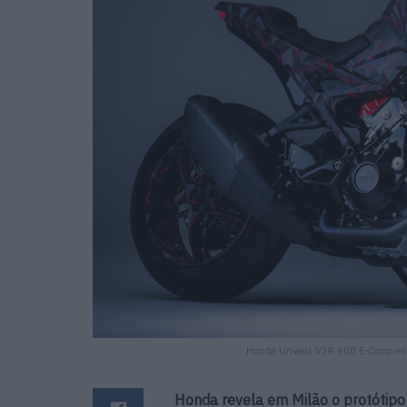
Honda Unveils V3R 900 E-Compresso
Honda revela em Milão o protótip