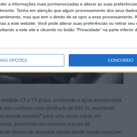
eder a informações mais pormenorizadas e alterar as suas preferência
timento.
Tenha em atenção que algum processamento dos seus dados
nsentimento, mas que tem o direito de se opor a esse processamento. A
as a este website. Você pode alterar suas preferências ou retirar seu
tando a este site e clicando no botão "Privacidade" na parte inferior 
AIS OPÇÕES
CONCORDO
unidade V3 a 75 graus, arrefecida a água apresentada
e ano confirma uma cilindrada de 900 cc, mantendo
o estreia mundial* para uma moto, adota um
ente, permitindo um controlo preciso da
ndo binário de resposta rápida desde baixas rotações.