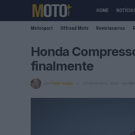
HOME
NOTÍCIA
Motosport
Offroad Moto
Revistacarros
Honda Compresso
finalmente
por
Paulo Araújo
10 Novembro, 2025
em
Apr