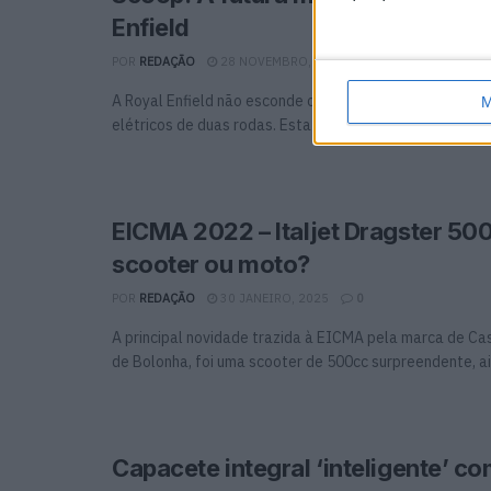
Enfield
POR
REDAÇÃO
28 NOVEMBRO, 2022
0
A Royal Enfield não esconde o facto de estar a trabalh
M
elétricos de duas rodas. Esta é uma ...
EICMA 2022 – Italjet Dragster 50
scooter ou moto?
POR
REDAÇÃO
30 JANEIRO, 2025
0
A principal novidade trazida à EICMA pela marca de Ca
de Bolonha, foi uma scooter de 500cc surpreendente, ain
Capacete integral ‘inteligente’ c