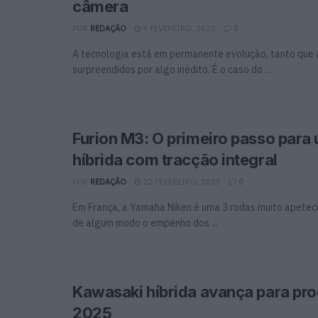
câmera
POR
REDAÇÃO
9 FEVEREIRO, 2022
0
A tecnologia está em permanente evolução, tanto que 
surpreendidos por algo inédito. É o caso do ...
Furion M3: O primeiro passo para
híbrida com tracção integral
POR
REDAÇÃO
22 FEVEREIRO, 2023
0
Em França, a Yamaha Niken é uma 3 rodas muito apeteci
de algum modo o empenho dos ...
Kawasaki híbrida avança para pr
2025