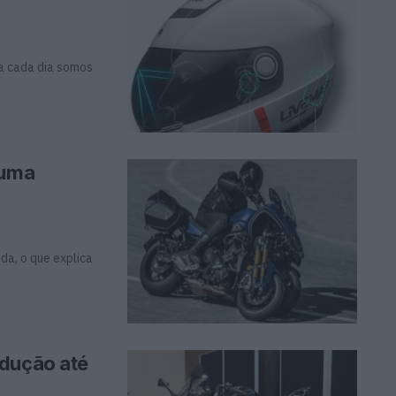
a cada dia somos
 uma
da, o que explica
odução até