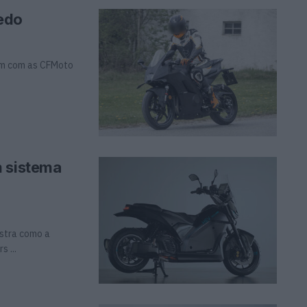
edo
um com as CFMoto
m sistema
ostra como a
 ...