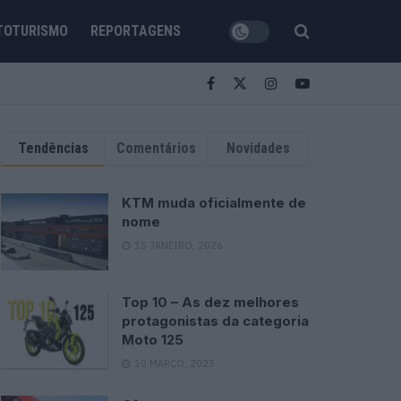
TOTURISMO
REPORTAGENS
Tendências
Comentários
Novidades
KTM muda oficialmente de
nome
15 JANEIRO, 2026
Top 10 – As dez melhores
protagonistas da categoria
Moto 125
10 MARÇO, 2023