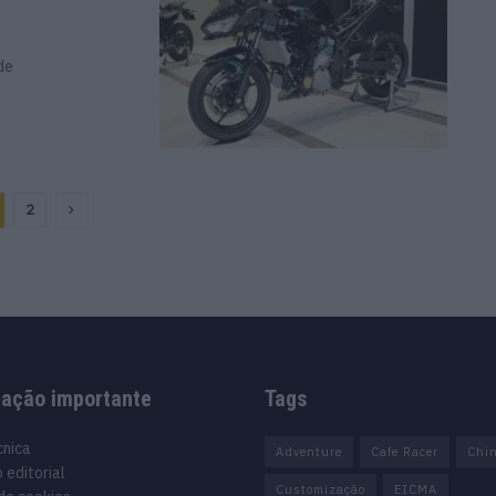
de
2
mação importante
Tags
cnica
Adventure
Cafe Racer
Chi
 editorial
Customização
EICMA