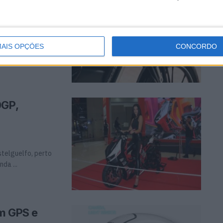
ar em veículos
AIS OPÇÕES
CONCORDO
0GP,
stelguelfo, perto
da ...
om GPS e