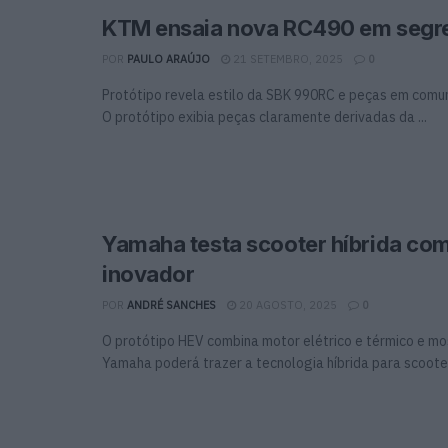
KTM ensaia nova RC490 em segr
POR
PAULO ARAÚJO
21 SETEMBRO, 2025
0
Protótipo revela estilo da SBK 990RC e peças em com
O protótipo exibia peças claramente derivadas da ...
Yamaha testa scooter híbrida co
inovador
POR
ANDRÉ SANCHES
20 AGOSTO, 2025
0
O protótipo HEV combina motor elétrico e térmico e m
Yamaha poderá trazer a tecnologia híbrida para scooters