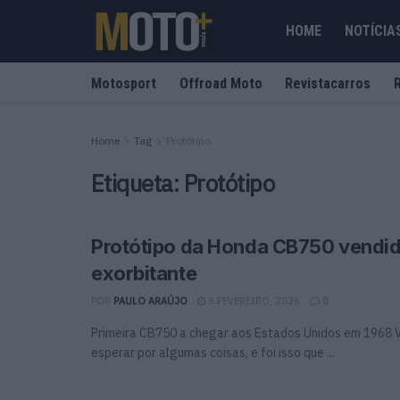
HOME
NOTÍCIA
Motosport
Offroad Moto
Revistacarros
Home
Tag
Protótipo
Etiqueta:
Protótipo
Protótipo da Honda CB750 vendid
exorbitante
POR
PAULO ARAÚJO
5 FEVEREIRO, 2026
0
Primeira CB750 a chegar aos Estados Unidos em 1968 
esperar por algumas coisas, e foi isso que ...