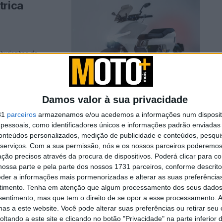
trica
studantes da
tentabilidade e
Damos valor à sua privacidade
o3 sem
31
parceiros
armazenamos e/ou acedemos a informações num dispositi
essoais, como identificadores únicos e informações padrão enviadas 
conteúdos personalizados, medição de publicidade e conteúdos, pesqui
serviços.
Com a sua permissão, nós e os nossos parceiros poderemos 
ção precisos através da procura de dispositivos. Poderá clicar para co
pleta, mas não
ossa parte e pela parte dos nossos 1731 parceiros, conforme descrit
eder a informações mais pormenorizadas e alterar as suas preferência
timento.
Tenha em atenção que algum processamento dos seus dados
nsentimento, mas que tem o direito de se opor a esse processamento. A
as a este website. Você pode alterar suas preferências ou retirar seu
Royal
tando a este site e clicando no botão "Privacidade" na parte inferior 