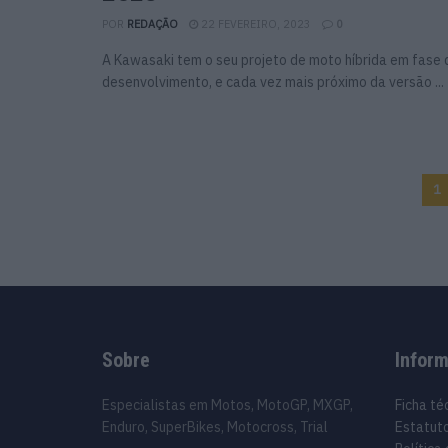
POR
REDAÇÃO
22 FEVEREIRO, 2023
0
A Kawasaki tem o seu projeto de moto híbrida em fase 
desenvolvimento, e cada vez mais próximo da versão ...
1
Sobre
Infor
Especialistas em Motos, MotoGP, MXGP,
Ficha té
Enduro, SuperBikes, Motocross, Trial
Estatuto