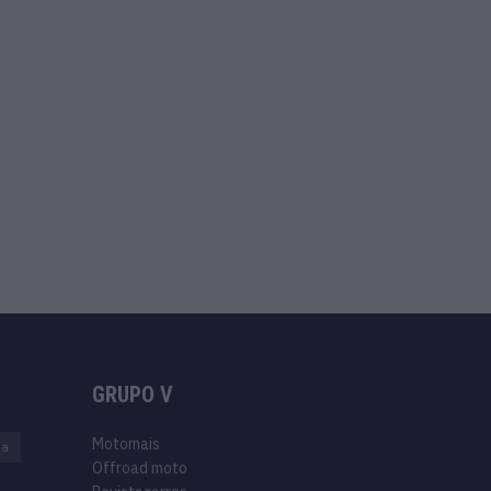
GRUPO V
Motomais
na
Offroad moto