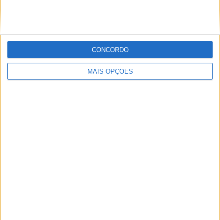
Tags:
BMW
BMW R18
boxer
Café
Máquina de café
CONCORDO
MAIS OPÇÕES
André Sanches
Artigos relacionados