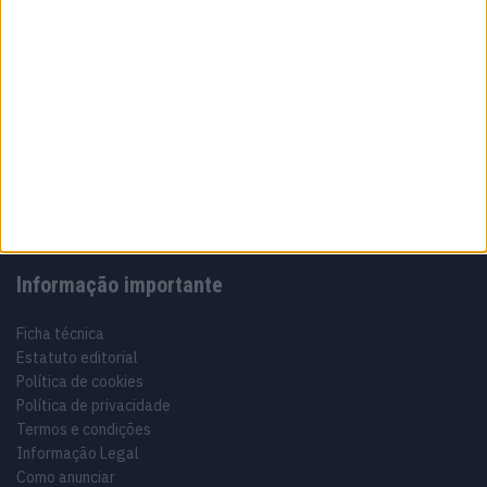
Sobre
Especialistas em Motos, MotoGP, MXGP, Enduro, SuperBikes,
Motocross, Trial
Informação importante
Ficha técnica
Estatuto editorial
Política de cookies
Política de privacidade
Termos e condições
Informação Legal
Como anunciar