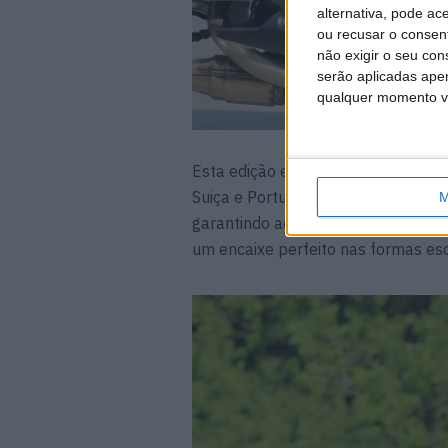
alternativa, pode ac
ou recusar o consen
não exigir o seu co
serão aplicadas apen
qualquer momento vol
Esta edição especial foi desenvolvi
Suiça e Portugal) e inclui compon
M
garantindo ao mesmo tempo um pre
um encaixe perfeito nas formas es