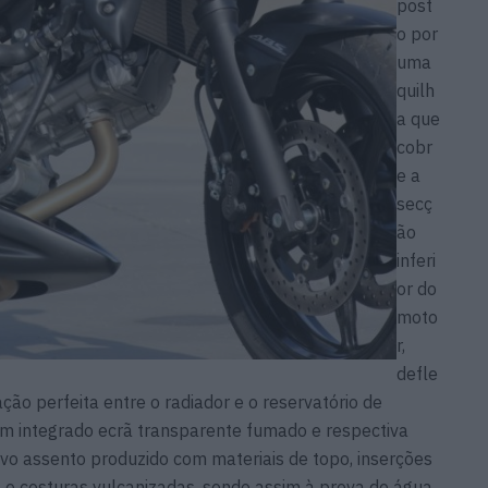
post
o por
uma
quilh
a que
cobr
e a
secç
ão
inferi
or do
moto
r,
defle
ão perfeita entre o radiador e o reservatório de
 integrado ecrã transparente fumado e respectiva
o assento produzido com materiais de topo, inserções
 e costuras vulcanizadas, sendo assim à prova de água.