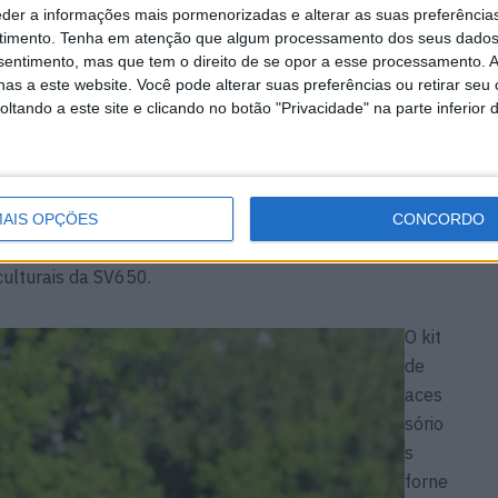
eder a informações mais pormenorizadas e alterar as suas preferência
timento.
Tenha em atenção que algum processamento dos seus dados
nsentimento, mas que tem o direito de se opor a esse processamento. A
as a este website. Você pode alterar suas preferências ou retirar seu
tando a este site e clicando no botão "Privacidade" na parte inferior 
da pela Moteo (distribuidor da Suzuki para a Bélgica,
entes provenientes dos melhores fornecedores europeus,
AIS OPÇÕES
CONCORDO
ço competitivo e uma elevada qualidade, assim como
culturais da SV650.
O kit
de
aces
sório
s
forne