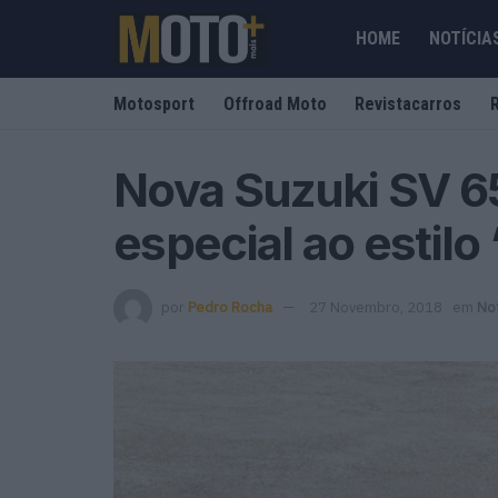
HOME
NOTÍCIA
Motosport
Offroad Moto
Revistacarros
Nova Suzuki SV 6
especial ao estilo
por
Pedro Rocha
27 Novembro, 2018
em
Not