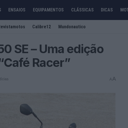
S
ENSAIOS
EQUIPAMENTOS
CLÁSSICAS
DICAS
MO
Revistamotos
Calibre12
Mundonautico
50 SE – Uma edição
 “Café Racer”
A
ícias
A