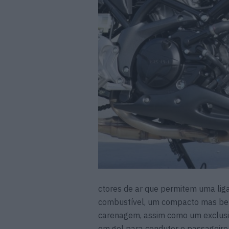
ctores de ar que permitem uma ligaç
combustível, um compacto mas bem
carenagem, assim como um exclusiv
em gel para condutor e passageiro,