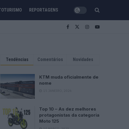
TOTURISMO
REPORTAGENS
Tendências
Comentários
Novidades
KTM muda oficialmente de
nome
15 JANEIRO, 2026
Top 10 – As dez melhores
protagonistas da categoria
Moto 125
10 MARÇO, 2023