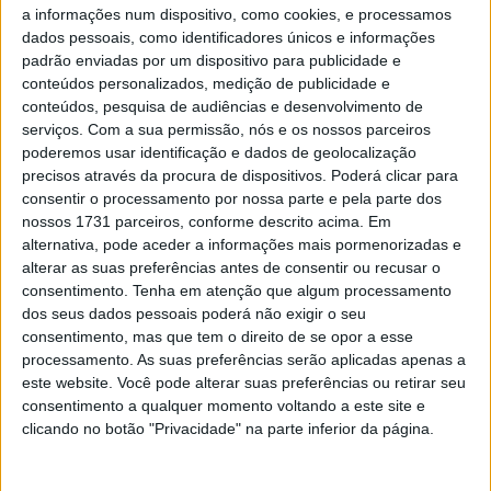
a informações num dispositivo, como cookies, e processamos
dados pessoais, como identificadores únicos e informações
padrão enviadas por um dispositivo para publicidade e
conteúdos personalizados, medição de publicidade e
conteúdos, pesquisa de audiências e desenvolvimento de
serviços.
Com a sua permissão, nós e os nossos parceiros
poderemos usar identificação e dados de geolocalização
precisos através da procura de dispositivos. Poderá clicar para
consentir o processamento por nossa parte e pela parte dos
nossos 1731 parceiros, conforme descrito acima. Em
alternativa, pode aceder a informações mais pormenorizadas e
alterar as suas preferências antes de consentir ou recusar o
consentimento.
Tenha em atenção que algum processamento
dos seus dados pessoais poderá não exigir o seu
Será esta a futura substituta da Suzuki SV 650? Novas
consentimento, mas que tem o direito de se opor a esse
patentes tornadas agora públicas, sugerem que a Suzuki
processamento. As suas preferências serão aplicadas apenas a
parece estar a avançar para um novo motor paralelo de
este website. Você pode alterar suas preferências ou retirar seu
consentimento a qualquer momento voltando a este site e
média cilindrada que poderia servir a naked de média
clicando no botão "Privacidade" na parte inferior da página.
cilindrada… e outros modelos de média cilindrada.
Sendo uma realidade que a despida SV650, com raízes