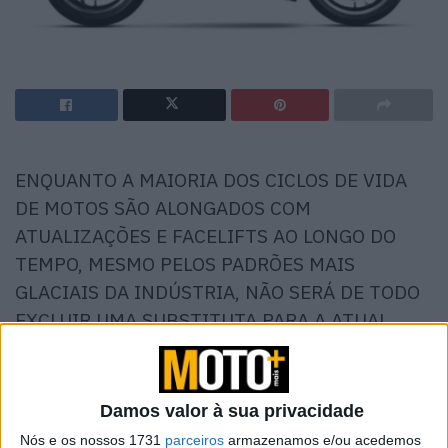
ENQUANTO A MAIORIA DOS CICLOS DE VIDA
DE MOTOS SÃO ALONGADOS COM
ATUALIZAÇÕES E FACELIFTS AO LONGO DO
TEMPO, MESMO PELOS PADRÕES MAIS
GLACIAIS DA INDÚSTRIA, NÃO SERÁ DE TODO
EXCLUIR UMA SUBSTITUTA PARA A ATUAL
NAKED SV 650.
Damos valor à sua privacidade
Nós e os nossos 1731
parceiros
armazenamos e/ou acedemos