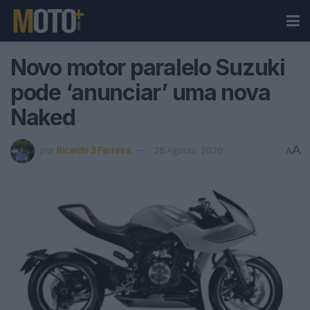
Novo motor paralelo Suzuki
pode ‘anunciar’ uma nova
Naked
A
por
Ricardo J Ferreira
28 Agosto, 2020
A