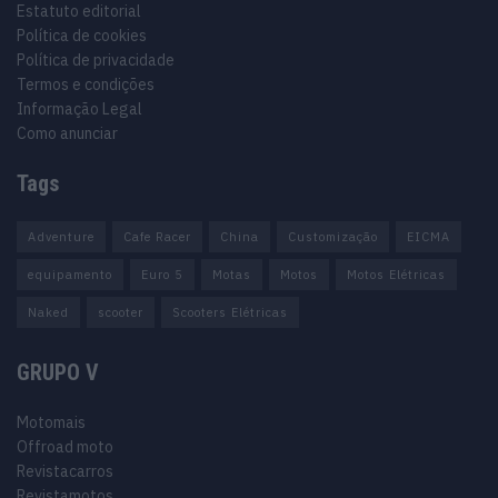
Estatuto editorial
Política de cookies
Política de privacidade
Termos e condições
Informação Legal
Como anunciar
Tags
Adventure
Cafe Racer
China
Customização
EICMA
equipamento
Euro 5
Motas
Motos
Motos Elétricas
Naked
scooter
Scooters Elétricas
GRUPO V
Motomais
Offroad moto
Revistacarros
Revistamotos