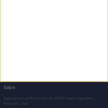
Top 10 – As dez melhores protagonistas da
categoria Moto 125
10 MARÇO, 2023
Câmaras e intercomunicadores em
capacetes e a lei
16 JUNHO, 2026
A fábrica da Lambretta renasce das ruínas
21 JUNHO, 2026
Sobre
Especialistas em Motos, MotoGP, MXGP, Enduro, SuperBikes,
Motocross, Trial