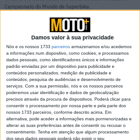
Campeonato do Mundo de Superbike.
Artigos relacionados
Damos valor à sua privacidade
Bultaco Rally GT 300 revelada
8 AGOSTO, 2026
Nós e os nossos 1733
parceiros
armazenamos e/ou acedemos
a informações num dispositivo, como cookies, e processamos
dados pessoais, como identificadores únicos e informações
Novas Leatt ADV HydraDri 8.5
padrão enviadas por um dispositivo para publicidade e
8 AGOSTO, 2026
conteúdos personalizados, medição de publicidade e
conteúdos, pesquisa de audiências e desenvolvimento de
serviços.
Com a sua permissão, nós e os nossos parceiros
poderemos usar identificação e dados de geolocalização
precisos através da procura de dispositivos. Poderá clicar para
consentir o processamento por nossa parte e pela parte dos
nossos 1733 parceiros, conforme descrito acima. Em
Sexta-feira abrimos com um filme emocionante – Angels
alternativa, pode aceder a informações mais pormenorizadas e
alterar as suas preferências antes de consentir ou recusar o
of Dirt – que conta a história dramática de uma jovem
consentimento.
Tenha em atenção que algum processamento
piloto americana. Para elevar os ânimos, segue-se a
dos seus dados pessoais poderá não exigir o seu