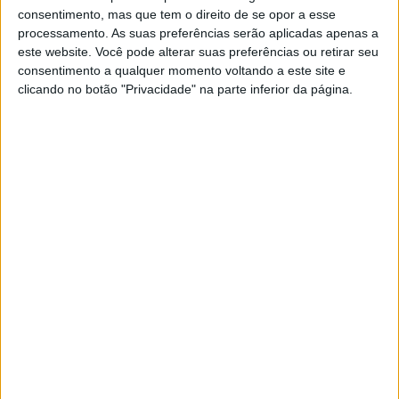
icónica Lisbon Night Ride, este ano com o patrocínio da
consentimento, mas que tem o direito de se opor a esse
Ducati. Este passeio noturno terá início e término no
processamento. As suas preferências serão aplicadas apenas a
este website. Você pode alterar suas preferências ou retirar seu
Cinema São Jorge, onde o primeiro dia do evento
consentimento a qualquer momento voltando a este site e
culminará com uma festa de rock, para abanar o
clicando no botão "Privacidade" na parte inferior da página.
capacete – literalmente! O Nexx x Garage Dj Set deste
ano será conduzido pela dupla “Paty Plum & Quiet Nuno.