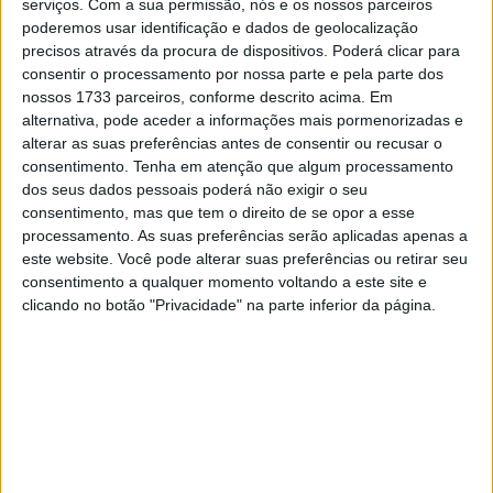
serviços.
Com a sua permissão, nós e os nossos parceiros
A tradicional manete de velocidades desapareceu e tudo
poderemos usar identificação e dados de geolocalização
precisos através da procura de dispositivos. Poderá clicar para
indica que o travão traseiro também pode ter sido
consentir o processamento por nossa parte e pela parte dos
recolocado no guiador esquerdo, criando uma experiência
nossos 1733 parceiros, conforme descrito acima. Em
de condução muito mais próxima de uma scooter do que
alternativa, pode aceder a informações mais pormenorizadas e
de uma moto convencional. Antes que alguém comece a
alterar as suas preferências antes de consentir ou recusar o
consentimento.
Tenha em atenção que algum processamento
digitar comentários furiosos no Facebook sobre a morte
dos seus dados pessoais poderá não exigir o seu
do motociclismo como o conhecemos, vamos dar um
consentimento, mas que tem o direito de se opor a esse
passo atrás e analisar o que a QJ Motor está realmente
processamento. As suas preferências serão aplicadas apenas a
a construir aqui.
este website. Você pode alterar suas preferências ou retirar seu
consentimento a qualquer momento voltando a este site e
A SRV 600 V4 é já uma das cruisers mais invulgares do
clicando no botão "Privacidade" na parte inferior da página.
mercado. Disponível tanto no estilo cruiser tradicional
como numa versão que se inspira bastante na estética da
Harley-Davidson Fat Bob, a moto utiliza um motor V4 de
561 cc que produz, segundo o fabricante, 67 cavalos de
potência. Esta é uma configuração bastante distinta num
segmento onde os motores bicilíndricos paralelos e V-
twin dominam quase tudo. Para já o modelo não existe