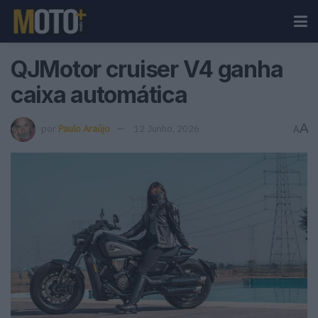
QJMotor cruiser V4 ganha
caixa automática
A
por
Paulo Araújo
12 Junho, 2026
A