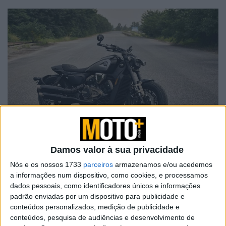
O mais recente alvo desta indignação é a SRV 600 V4 da
QJ Motor. Documentos de homologação recentemente
Damos valor à sua privacidade
divulgados da China mostram a empresa a preparar uma
Nós e os nossos 1733
parceiros
armazenamos e/ou acedemos
versão automatizada-manual da sua cruiser com motor
a informações num dispositivo, como cookies, e processamos
V4. O sistema parece utilizar borboletas de mudança de
dados pessoais, como identificadores únicos e informações
padrão enviadas por um dispositivo para publicidade e
velocidades montadas no guiador esquerdo, enquanto os
conteúdos personalizados, medição de publicidade e
atuadores eletrónicos controlam a embraiagem e as
conteúdos, pesquisa de audiências e desenvolvimento de
mudanças de velocidade.