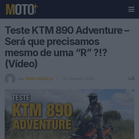
Teste KTM 890 Adventure –
Será que precisamos
mesmo de uma “R” ?!?
(Vídeo)
A
por
Pedro Alpiarça
31 Janeiro, 2025
A