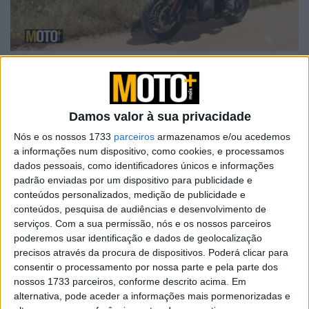
Artigos relacionados
Damos valor à sua privacidade
Nós e os nossos 1733
parceiros
armazenamos e/ou acedemos
A lenda da Vulcan continua em 2027
a informações num dispositivo, como cookies, e processamos
dados pessoais, como identificadores únicos e informações
6 AGOSTO, 2026
padrão enviadas por um dispositivo para publicidade e
conteúdos personalizados, medição de publicidade e
Honda reuniu Africa Twin em passeio ao
conteúdos, pesquisa de audiências e desenvolvimento de
Norte
serviços.
Com a sua permissão, nós e os nossos parceiros
poderemos usar identificação e dados de geolocalização
6 AGOSTO, 2026
precisos através da procura de dispositivos. Poderá clicar para
consentir o processamento por nossa parte e pela parte dos
nossos 1733 parceiros, conforme descrito acima. Em
alternativa, pode aceder a informações mais pormenorizadas e