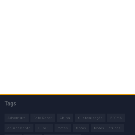
Motocross, Trial
Informação importante
Ficha técnica
Estatuto editorial
Política de cookies
Política de privacidade
Termos e condições
Informação Legal
Como anunciar
Tags
Adventure
Cafe Racer
China
Customização
EICMA
equipamento
Euro 5
Motas
Motos
Motos Elétricas