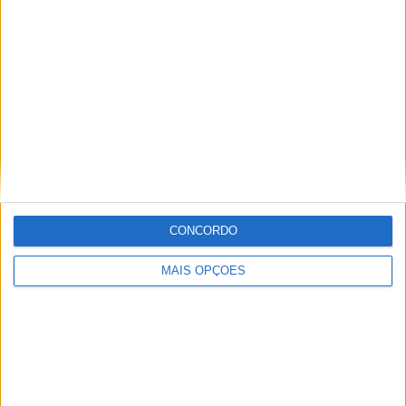
Honda reuniu Africa Twin em passeio ao Norte
POR
PAULO ARAÚJO
6 AGOSTO, 2026
CONCORDO
Please
login
to join discussion
MAIS OPÇÕES
Tendências
Comentários
Novidades
KTM muda oficialmente de nome
15 JANEIRO, 2026