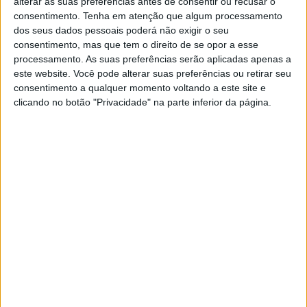
alterar as suas preferências antes de consentir ou recusar o
consentimento.
Tenha em atenção que algum processamento
dos seus dados pessoais poderá não exigir o seu
consentimento, mas que tem o direito de se opor a esse
processamento. As suas preferências serão aplicadas apenas a
este website. Você pode alterar suas preferências ou retirar seu
consentimento a qualquer momento voltando a este site e
clicando no botão "Privacidade" na parte inferior da página.
Tags:
890 Adventure
Adventure
BMW F 850 GSA
Honda Africa Twin
KTM
KTM 890 Adventure
touring
Triumph Tiger 900 Rally
Yamaha Ténéré 700