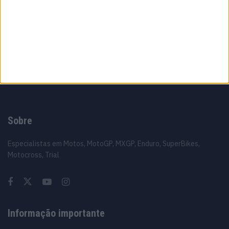
16 JUNHO, 2026
A fábrica da Lambretta renasce das ruínas
21 JUNHO, 2026
Sobre
Especialistas em Motos, MotoGP, MXGP, Enduro, SuperBikes,
Motocross, Trial
Informação importante