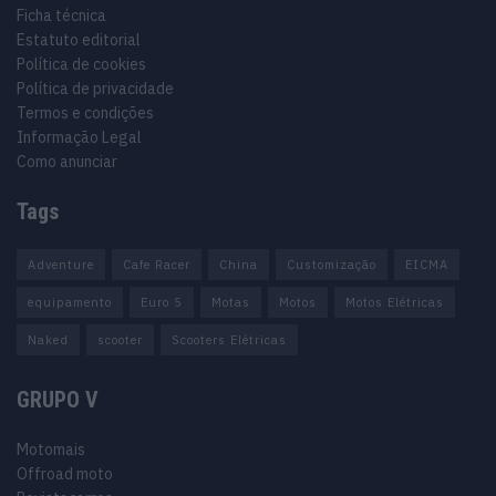
Ficha técnica
Estatuto editorial
Política de cookies
Política de privacidade
Termos e condições
Informação Legal
Como anunciar
Tags
Adventure
Cafe Racer
China
Customização
EICMA
equipamento
Euro 5
Motas
Motos
Motos Elétricas
Naked
scooter
Scooters Elétricas
GRUPO V
Motomais
Offroad moto