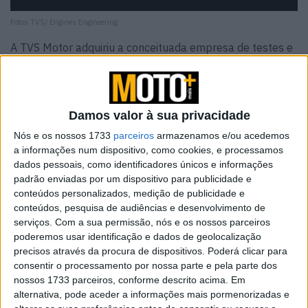
Fotos TVS/ Engines Engineering
A TVS Motor adquiriu a conceituada empresa de testes e
desenvolvimento
Engines Engineering
para a transformar
num Centro Global de Excelência.
A empresa italiana de tuning e desenvolvimento de
Damos valor à sua privacidade
motores Engines Engineering (EE), estabelecida em
1979, vai agora ser convertida no Centro Global de
Nós e os nossos 1733
parceiros
armazenamos e/ou acedemos
a informações num dispositivo, como cookies, e processamos
Excelência (CoE) para Design e Engenharia da TVS.
dados pessoais, como identificadores únicos e informações
A Engines Engineering participou no desenvolvimento e
padrão enviadas por um dispositivo para publicidade e
testes de algumas motos extremamente conhecidas,
conteúdos personalizados, medição de publicidade e
incluindo a renovada Suzuki Katana (que por sua vez é
conteúdos, pesquisa de audiências e desenvolvimento de
serviços.
Com a sua permissão, nós e os nossos parceiros
baseada na GSX-S1000), bem como motos elétricas e os
poderemos usar identificação e dados de geolocalização
chamados veículos conectados.
precisos através da procura de dispositivos. Poderá clicar para
consentir o processamento por nossa parte e pela parte dos
nossos 1733 parceiros, conforme descrito acima. Em
alternativa, pode aceder a informações mais pormenorizadas e