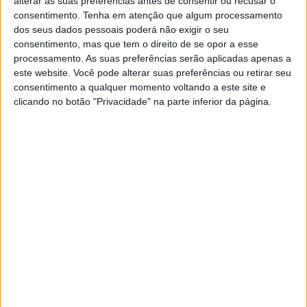
alterar as suas preferências antes de consentir ou recusar o
consentimento.
Tenha em atenção que algum processamento
dos seus dados pessoais poderá não exigir o seu
consentimento, mas que tem o direito de se opor a esse
processamento. As suas preferências serão aplicadas apenas a
este website. Você pode alterar suas preferências ou retirar seu
consentimento a qualquer momento voltando a este site e
clicando no botão "Privacidade" na parte inferior da página.
Testando uma KTM
A empresa conta ainda com uma vasta experiência no
mundo da competição em pista, nomeadamente
desenvolvendo motos para Moto3.
Foi este entendimento que ajudou a impulsionar a
Mahindra, a quem Miguel Oliveira deu o primeiro pódio no
Mundial de Moto3 em 2013.