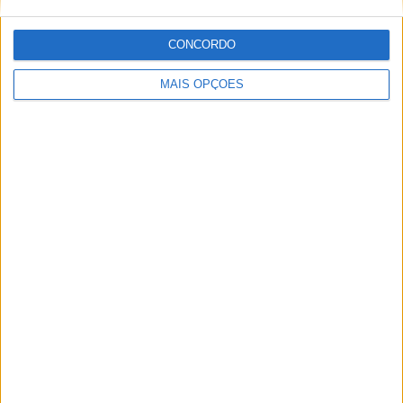
CONCORDO
MAIS OPÇÕES
Moto Morini: chegaram os acessórios originais para a
Alltrhike
POR
PAULO ARAÚJO
22 JULHO, 2026
Please
login
to join discussion
Tendências
Comentários
Novidades
KTM muda oficialmente de nome