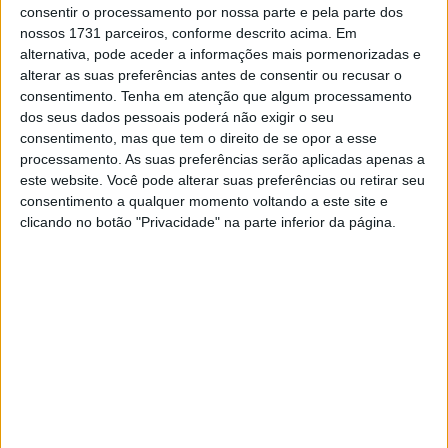
mais acima do que o normal para uma condução em
consentir o processamento por nossa parte e pela parte dos
estrada e também baixar ligeiramente a pressão dos
nossos 1731 parceiros, conforme descrito acima. Em
alternativa, pode aceder a informações mais pormenorizadas e
pneus para os 20/22 psis para se obter melhor tração
alterar as suas preferências antes de consentir ou recusar o
na roda traseira ( fora estrada claro está ).
consentimento.
Tenha em atenção que algum processamento
dos seus dados pessoais poderá não exigir o seu
Vejam e pratiquem …
consentimento, mas que tem o direito de se opor a esse
processamento. As suas preferências serão aplicadas apenas a
Artigos relacionados
este website. Você pode alterar suas preferências ou retirar seu
consentimento a qualquer momento voltando a este site e
clicando no botão "Privacidade" na parte inferior da página.
Parlamento Europeu lança novo Clube de
Eurodeputados Motociclistas
6 AGOSTO, 2026
Moto Morini: chegaram os acessórios
originais para a Alltrhike
22 JULHO, 2026