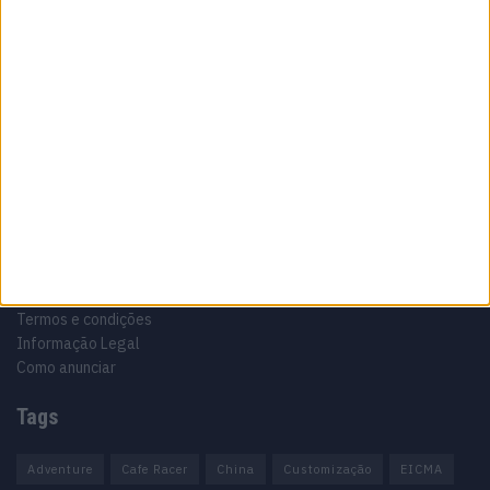
Especialistas em Motos, MotoGP, MXGP, Enduro, SuperBikes,
Motocross, Trial
Informação importante
Ficha técnica
Estatuto editorial
Política de cookies
Política de privacidade
Termos e condições
Informação Legal
Como anunciar
Tags
Adventure
Cafe Racer
China
Customização
EICMA