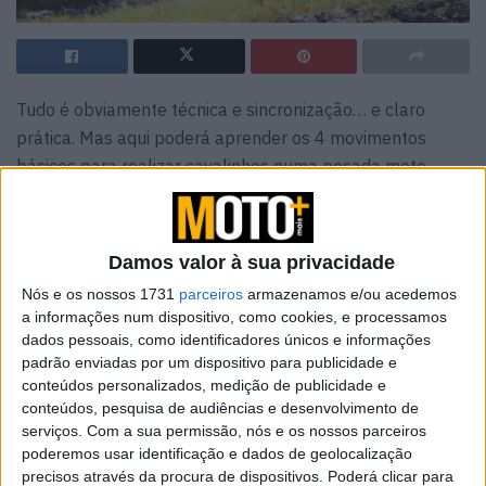
Tudo é obviamente técnica e sincronização… e claro
prática. Mas aqui poderá aprender os 4 movimentos
básicos para realizar cavalinhos numa pesada moto
Adventure, manobra que para além de ser divertida e
passar uma imagem mais “pro” da vossa condução é
também extremamente útil para ultrapassar
Damos valor à sua privacidade
determinados obstáculos no percurso, como troncos,
Nós e os nossos 1731
parceiros
armazenamos e/ou acedemos
pedras ou poças de água e ribeiros.
a informações num dispositivo, como cookies, e processamos
dados pessoais, como identificadores únicos e informações
O Chris Birch que foi 8 vezes campeão nacional de
padrão enviadas por um dispositivo para publicidade e
Enduro na Nova Zelândia e por 3 vezes vencedor da
conteúdos personalizados, medição de publicidade e
prova Roof of Africa explica como se pode em 4 tempos
conteúdos, pesquisa de audiências e desenvolvimento de
serviços.
Com a sua permissão, nós e os nossos parceiros
fazer um cavalinho na vossa Adventure… muita atenção
poderemos usar identificação e dados de geolocalização
à posição do pedal de travão que deve estar colocada
precisos através da procura de dispositivos. Poderá clicar para