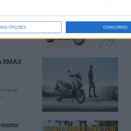
r todas as
AIS OPÇÕES
CONCORDO
ha XMAX
r todas as
...
 motor