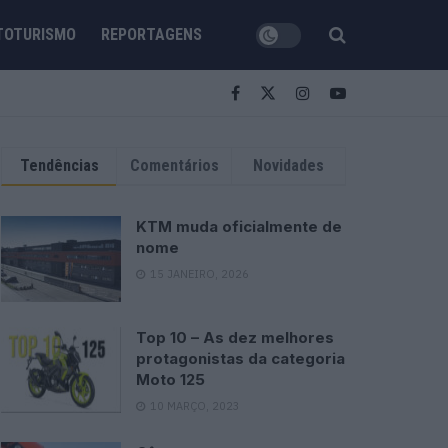
TOTURISMO
REPORTAGENS
Tendências
Comentários
Novidades
KTM muda oficialmente de
nome
15 JANEIRO, 2026
Top 10 – As dez melhores
protagonistas da categoria
Moto 125
10 MARÇO, 2023