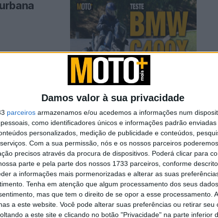
 urbana
Damos valor à sua privacidade
s Yamaha
33
parceiros
armazenamos e/ou acedemos a informações num dispositi
essoais, como identificadores únicos e informações padrão enviadas 
stradista
conteúdos personalizados, medição de publicidade e conteúdos, pesqui
serviços.
Com a sua permissão, nós e os nossos parceiros poderemos 
ção precisos através da procura de dispositivos. Poderá clicar para co
como alternativa
ossa parte e pela parte dos nossos 1733 parceiros, conforme descrit
. ...
eder a informações mais pormenorizadas e alterar as suas preferência
timento.
Tenha em atenção que algum processamento dos seus dados
nsentimento, mas que tem o direito de se opor a esse processamento. A
as a este website. Você pode alterar suas preferências ou retirar seu
ave na
tando a este site e clicando no botão "Privacidade" na parte inferior 