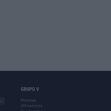
GRUPO V
Motomais
na
Offroad moto