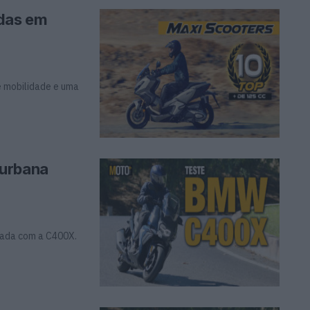
das em
e mobilidade e uma
 urbana
rada com a C400X.