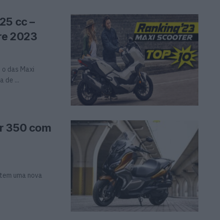
25 cc –
re 2023
 o das Maxi
 de ...
er 350 com
r tem uma nova