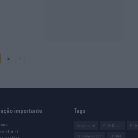
2
mação importante
Tags
cnica
Adventure
Cafe Racer
Chi
 editorial
Customização
EICMA