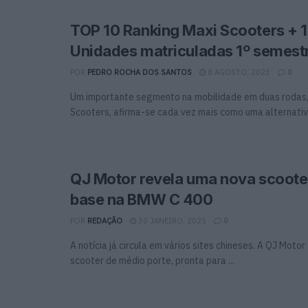
TOP 10 Ranking Maxi Scooters + 1
Unidades matriculadas 1º semest
POR
PEDRO ROCHA DOS SANTOS
8 AGOSTO, 2023
0
Um importante segmento na mobilidade em duas rodas,
Scooters, afirma-se cada vez mais como uma alternativa
QJ Motor revela uma nova scoot
base na BMW C 400
POR
REDAÇÃO
30 JANEIRO, 2025
0
A notícia já circula em vários sites chineses. A QJ Moto
scooter de médio porte, pronta para ...