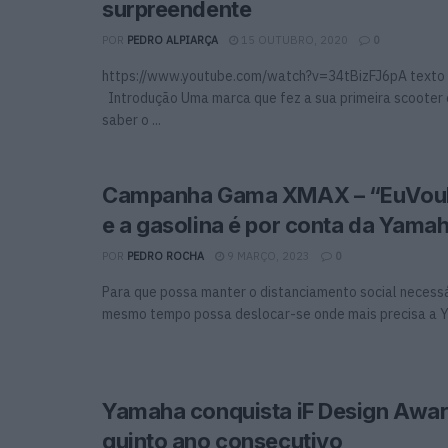
surpreendente
POR
PEDRO ALPIARÇA
15 OUTUBRO, 2020
0
https://www.youtube.com/watch?v=34tBizFJ6pA texto 
Introdução Uma marca que fez a sua primeira scooter
saber o ...
Campanha Gama XMAX – “EuVo
e a gasolina é por conta da Yamah
POR
PEDRO ROCHA
9 MARÇO, 2023
0
Para que possa manter o distanciamento social necess
mesmo tempo possa deslocar-se onde mais precisa a Y
Yamaha conquista iF Design Awar
quinto ano consecutivo