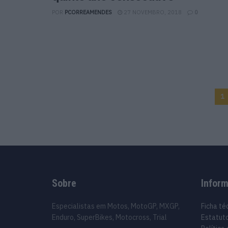
POR
PCORREAMENDES
27 NOVEMBRO, 2018
0
1
Sobre
Infor
Especialistas em Motos, MotoGP, MXGP,
Ficha té
Enduro, SuperBikes, Motocross, Trial
Estatuto