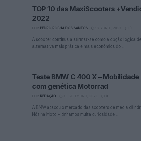
TOP 10 das MaxiScooters +Vendi
2022
POR
PEDRO ROCHA DOS SANTOS
17 ABRIL, 2023
0
A scooter continua a afirmar-se como a opção lógica d
alternativa mais prática e mais económica do ...
Teste BMW C 400 X – Mobilidade
com genética Motorrad
POR
REDAÇÃO
30 SETEMBRO, 2021
0
A BMW atacou o mercado das scooters de média cilind
Nós na Moto + tínhamos muita curiosidade ...