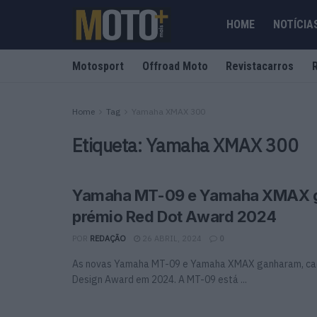
HOME
NOTÍCIA
Motosport
Offroad Moto
Revistacarros
Home
Tag
Yamaha XMAX 300
Etiqueta:
Yamaha XMAX 300
Yamaha MT-09 e Yamaha XMAX
prémio Red Dot Award 2024
POR
REDAÇÃO
26 ABRIL, 2024
0
As novas Yamaha MT-09 e Yamaha XMAX ganharam, cad
Design Award em 2024. A MT-09 está ...