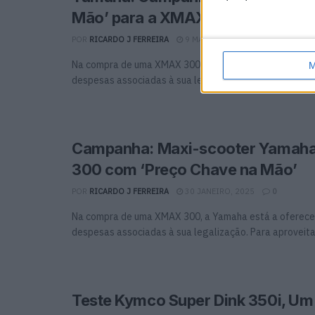
Mão’ para a XMAX 300
POR
RICARDO J FERREIRA
9 MARÇO, 2023
0
Na compra de uma XMAX 300, a Yamaha está a oferece
M
despesas associadas à sua legalização. Não perca ...
Campanha: Maxi-scooter Yama
300 com ‘Preço Chave na Mão’
POR
RICARDO J FERREIRA
30 JANEIRO, 2025
0
Na compra de uma XMAX 300, a Yamaha está a oferece
despesas associadas à sua legalização. Para aproveitar 
Teste Kymco Super Dink 350i, Um