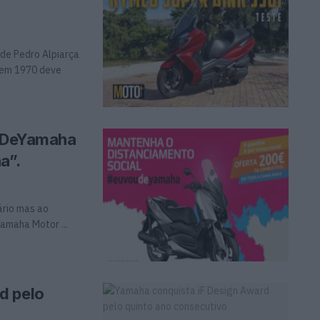
de Pedro Alpiarça
 em 1970 deve
uDeYamaha
a”.
ário mas ao
amaha Motor ...
d pelo