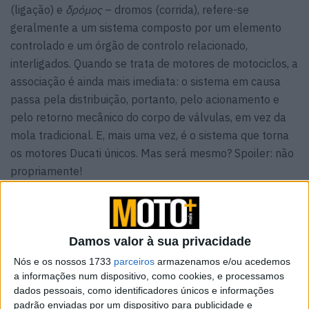
(ligação) e
δρόμος
– dromos (corrida), refere-se
geralmente a um sistema composto por um elemento
controlado e um órgão de controlo relacionado,
interligados. Quando se trata de motores de motociclos, a
associação é ainda mais imediata: o sistema em causa
passa pela distribuição, portanto, pelo acionamento e
pelo retorno mecânico do corpo de válvulas, em vez da
mola tradicional. E, mais uma vez, é o sistema que torna
os motores Ducati únicos. Mas será mesmo? Spoiler: não
propriamente!
O sistema desmodrómico apresenta duas cames que
movem as válvulas, eliminando a mola que faz regressar
a válvula à sua sede nos sistemas “normais”.
Damos valor à sua privacidade
Nós e os nossos 1733
parceiros
armazenamos e/ou acedemos
a informações num dispositivo, como cookies, e processamos
dados pessoais, como identificadores únicos e informações
padrão enviadas por um dispositivo para publicidade e