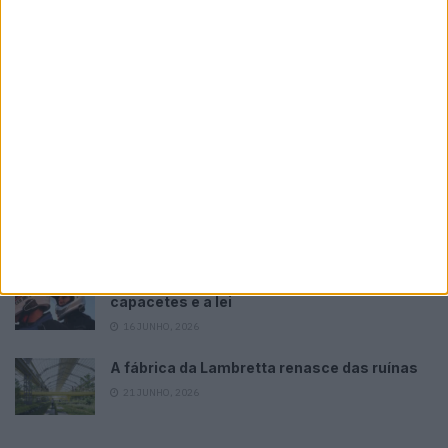
Please
login
to join discussion
Tendências
Comentários
Novidades
KTM muda oficialmente de nome
15 JANEIRO, 2026
Top 10 – As dez melhores protagonistas da
categoria Moto 125
10 MARÇO, 2023
Câmaras e intercomunicadores em
capacetes e a lei
16 JUNHO, 2026
A fábrica da Lambretta renasce das ruínas
21 JUNHO, 2026