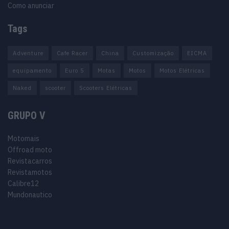
Como anunciar
Tags
Adventure
Cafe Racer
China
Customização
EICMA
equipamento
Euro 5
Motas
Motos
Motos Elétricas
Naked
scooter
Scooters Elétricas
GRUPO V
Motomais
Offroad moto
Revistacarros
Revistamotos
Calibre12
Mundonautico