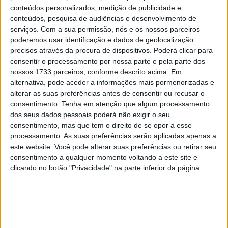
conteúdos personalizados, medição de publicidade e
conteúdos, pesquisa de audiências e desenvolvimento de
serviços.
Com a sua permissão, nós e os nossos parceiros
poderemos usar identificação e dados de geolocalização
precisos através da procura de dispositivos. Poderá clicar para
consentir o processamento por nossa parte e pela parte dos
nossos 1733 parceiros, conforme descrito acima. Em
alternativa, pode aceder a informações mais pormenorizadas e
alterar as suas preferências antes de consentir ou recusar o
consentimento.
Tenha em atenção que algum processamento
dos seus dados pessoais poderá não exigir o seu
consentimento, mas que tem o direito de se opor a esse
processamento. As suas preferências serão aplicadas apenas a
este website. Você pode alterar suas preferências ou retirar seu
Seria a Mercedes a primeira?
consentimento a qualquer momento voltando a este site e
Para investigar a utilização do sistema de distribuição
clicando no botão "Privacidade" na parte inferior da página.
desmodrómica, precisamos de alargar o nosso foco ao
mundo automóvel. Como muitos poderiam corretamente
salientar, este engenhoso mecanismo de controlo de
válvulas já tinha sido adoptado pela Mercedes na
Fórmula 1, com os W196 que conquistaram o título em