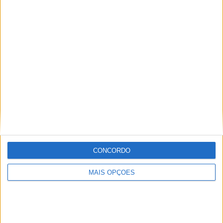
Tendências
Comentários
Novidades
KTM muda oficialmente de nome
15 JANEIRO, 2026
Top 10 – As dez melhores protagonistas da
categoria Moto 125
10 MARÇO, 2023
Câmaras e intercomunicadores em
capacetes e a lei
16 JUNHO, 2026
A fábrica da Lambretta renasce das ruínas
CONCORDO
21 JUNHO, 2026
MAIS OPÇÕES