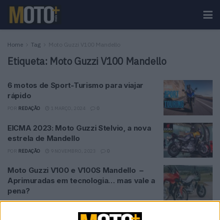
Home
Tag
Moto Guzzi V100 Mandello
Etiqueta:
Moto Guzzi V100 Mandello
6 motos de Sport-Turismo para viajar
rápido
POR
REDAÇÃO
1 MARÇO, 2024
0
EICMA 2023: Moto Guzzi Stelvio, a nova
estrela de Mandello
POR
REDAÇÃO
9 NOVEMBRO, 2023
0
Moto Guzzi V100 e V100S Mandello –
Aprimuradas em tecnologia… mas vale a
pena?
POR
REDAÇÃO
15 JUNHO, 2023
0