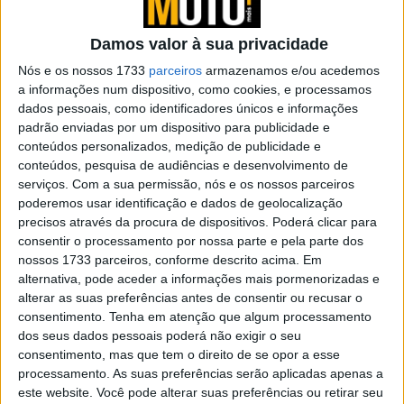
Ewan McGregor e Moto Guzzi juntos em
“On to the Next Journey”
Damos valor à sua privacidade
POR
REDAÇÃO
30 JANEIRO, 2025
0
Nós e os nossos 1733
parceiros
armazenamos e/ou acedemos
Moto Guzzi ‘V10 Special’: Uma neo-retro
a informações num dispositivo, como cookies, e processamos
bem parecida
dados pessoais, como identificadores únicos e informações
POR
REDAÇÃO
24 FEVEREIRO, 2023
0
padrão enviadas por um dispositivo para publicidade e
conteúdos personalizados, medição de publicidade e
Teste Moto Guzzi V100 Mandello – O
conteúdos, pesquisa de audiências e desenvolvimento de
Espírito da Águia
serviços.
Com a sua permissão, nós e os nossos parceiros
poderemos usar identificação e dados de geolocalização
POR
PEDRO ROCHA DOS SANTOS
24 FEVEREIRO, 2023
0
precisos através da procura de dispositivos. Poderá clicar para
Moto Guzzi V100 Mandello 2023: Um
consentir o processamento por nossa parte e pela parte dos
importante passo em frente
nossos 1733 parceiros, conforme descrito acima. Em
alternativa, pode aceder a informações mais pormenorizadas e
POR
REDAÇÃO
22 FEVEREIRO, 2023
0
alterar as suas preferências antes de consentir ou recusar o
Moto Guzzi V100 Mandello ‘Aviazione
consentimento.
Tenha em atenção que algum processamento
Navale’: Edição especial revelada a bordo
dos seus dados pessoais poderá não exigir o seu
do porta-aviões Cavour
consentimento, mas que tem o direito de se opor a esse
processamento. As suas preferências serão aplicadas apenas a
POR
REDAÇÃO
22 FEVEREIRO, 2023
0
este website. Você pode alterar suas preferências ou retirar seu