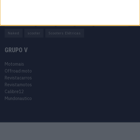
Adventure
Cafe Racer
China
Customização
EICMA
equipamento
Euro 5
Motas
Motos
Motos Elétricas
Naked
scooter
Scooters Elétricas
GRUPO V
Motomais
Offroad moto
Revistacarros
Revistamotos
Calibre12
Mundonautico
Purchase Now
Features
Demo
Support