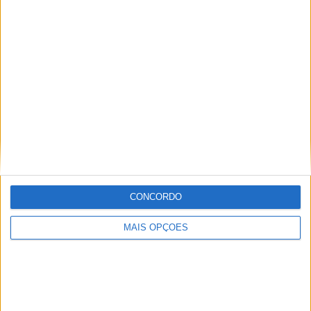
KTM muda oficialmente de nome
15 JANEIRO, 2026
Top 10 – As dez melhores protagonistas da
categoria Moto 125
10 MARÇO, 2023
Câmaras e intercomunicadores em
capacetes e a lei
16 JUNHO, 2026
A fábrica da Lambretta renasce das ruínas
CONCORDO
21 JUNHO, 2026
MAIS OPÇÕES
Sobre