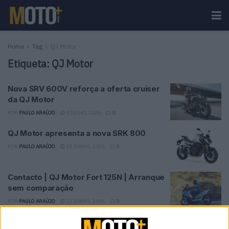
Home
Tag
QJ Motor
Etiqueta:
QJ Motor
Nova SRV 600V reforça a oferta cruiser
da QJ Motor
POR
PAULO ARAÚJO
9 JULHO, 2026
0
QJ Motor apresenta a nova SRK 800
POR
PAULO ARAÚJO
23 JUNHO, 2026
0
Contacto | QJ Motor Fort 125N | Arranque
sem comparação
POR
PAULO ARAÚJO
22 JUNHO, 2026
0
QJMotor Equus 600 V4 – Fabrico chinês,