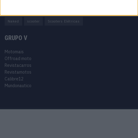
Adventure
Cafe Racer
China
Customização
EICMA
equipamento
Euro 5
Motas
Motos
Motos Elétricas
Naked
scooter
Scooters Elétricas
GRUPO V
Motomais
Offroad moto
Revistacarros
Revistamotos
Calibre12
Mundonautico
Purchase Now
Features
Demo
Support
© 2024 Motomais copyright