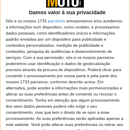
inspiração italiana
POR
PAULO ARAÚJO
10 ABRIL, 2026
0
Damos valor à sua privacidade
EICMA – QJMotor mostra a EQVVS 600
Nós e os nossos 1733
parceiros
armazenamos e/ou acedemos
Café Racer
a informações num dispositivo, como cookies, e processamos
dados pessoais, como identificadores únicos e informações
POR
PAULO ARAÚJO
7 NOVEMBRO, 2025
0
padrão enviadas por um dispositivo para publicidade e
conteúdos personalizados, medição de publicidade e
Nova FORT 125N da QJ Motor
conteúdos, pesquisa de audiências e desenvolvimento de
POR
PAULO ARAÚJO
29 OUTUBRO, 2025
0
serviços.
Com a sua permissão, nós e os nossos parceiros
poderemos usar identificação e dados de geolocalização
precisos através da procura de dispositivos. Poderá clicar para
QJ Motor aumenta a sua gama scooter
consentir o processamento por nossa parte e pela parte dos
com a nova SQ 16 com 125cc
nossos 1733 parceiros, conforme descrito acima. Em
POR
MIGUEL FRAGOSO
14 ABRIL, 2025
0
alternativa, pode aceder a informações mais pormenorizadas e
alterar as suas preferências antes de consentir ou recusar o
QJ Motor: Lançada a nova SRT 600SX,
consentimento.
Tenha em atenção que algum processamento
disponível em duas versões!
dos seus dados pessoais poderá não exigir o seu
POR
MIGUEL FRAGOSO
23 MARÇO, 2025
0
consentimento, mas que tem o direito de se opor a esse
processamento. As suas preferências serão aplicadas apenas a
QJ Motor: SRK 421 RR poderá chegar ao
este website. Você pode alterar suas preferências ou retirar seu
mercado europeu?