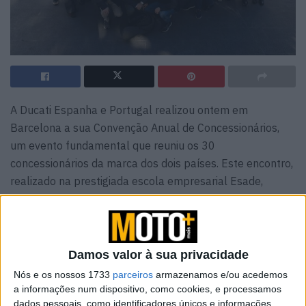
A Ducati Espanha e Portugal realizou ontem em
Barcelona a sua Convenção Anual de Concessionários,
um evento fundamental que reuniu os 30
concessionários da marca dos dois países. Este encontro,
realizado na prestigiada escola empresarial Esade,
permitiu fazer um balanço do ano de sucesso de 2024 e
partilhar as linhas estratégicas para 2025, consolidando
as conquistas alcançadas pela marca de Borgo Panigale
na região.
Damos valor à sua privacidade
Nós e os nossos 1733
parceiros
armazenamos e/ou acedemos
Durante o evento, destacaram-se os excelentes
a informações num dispositivo, como cookies, e processamos
resultados do primeiro ano de operações da
Ducati
dados pessoais, como identificadores únicos e informações