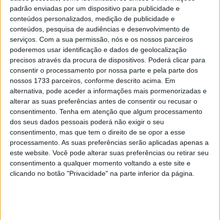
Espanha e Portugal, desde 1 de janeiro de 2024 quando
padrão enviadas por um dispositivo para publicidade e
conteúdos personalizados, medição de publicidade e
começou a ser comercializada e distribuída sob a égide
conteúdos, pesquisa de audiências e desenvolvimento de
da Audi, inserida no Grupo Volkswagen Espanha
serviços.
Com a sua permissão, nós e os nossos parceiros
Distribuição.
poderemos usar identificação e dados de geolocalização
precisos através da procura de dispositivos. Poderá clicar para
Este marco marcou um passo importante para a marca
consentir o processamento por nossa parte e pela parte dos
na sua expansão e fortalecimento na Península Ibérica,
nossos 1733 parceiros, conforme descrito acima. Em
que resultou num aumento de 10% nas vendas , sendo
alternativa, pode aceder a informações mais pormenorizadas e
alterar as suas preferências antes de consentir ou recusar o
um dos mercados que mais cresceu no mundo. Na
consentimento.
Tenha em atenção que algum processamento
mesma linha, Portugal estabeleceu o recorde histórico de
dos seus dados pessoais poderá não exigir o seu
vendas num ano e foram alcançados novos recordes em
consentimento, mas que tem o direito de se opor a esse
termos de qualidade e satisfação dos clientes.
processamento. As suas preferências serão aplicadas apenas a
este website. Você pode alterar suas preferências ou retirar seu
consentimento a qualquer momento voltando a este site e
Artigos relacionados
clicando no botão "Privacidade" na parte inferior da página.
Bultaco Rally GT 300 revelada
8 AGOSTO, 2026