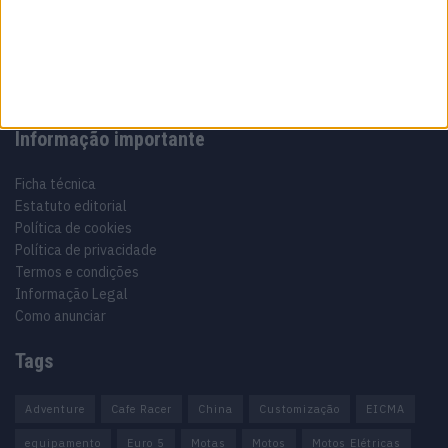
Especialistas em Motos, MotoGP, MXGP, Enduro, SuperBikes,
Motocross, Trial
Informação importante
Ficha técnica
Estatuto editorial
Política de cookies
Política de privacidade
Termos e condições
Informação Legal
Como anunciar
Tags
Adventure
Cafe Racer
China
Customização
EICMA
equipamento
Euro 5
Motas
Motos
Motos Elétricas