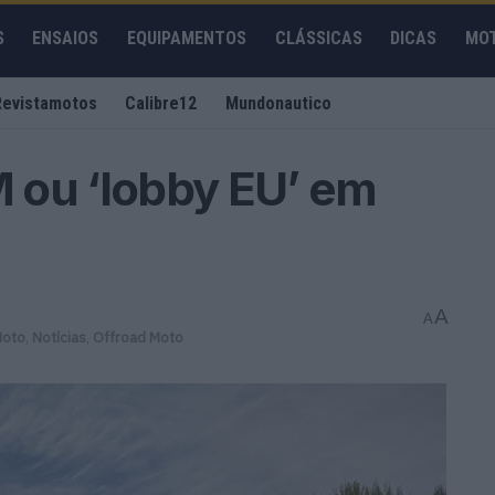
S
ENSAIOS
EQUIPAMENTOS
CLÁSSICAS
DICAS
MO
Revistamotos
Calibre12
Mundonautico
 ou ‘lobby EU’ em
A
A
Moto
,
Notícias
,
Offroad Moto