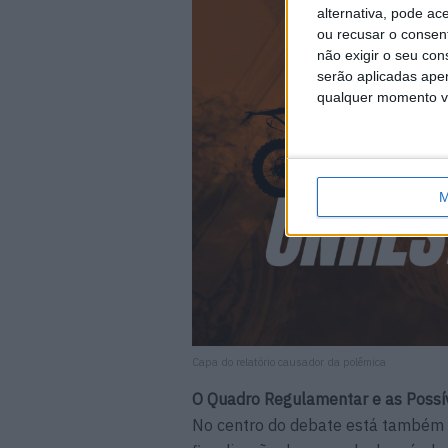
alternativa, pode ac
ou recusar o consen
não exigir o seu co
serão aplicadas apen
qualquer momento vol
M
Capa do relatório causador da polêmica
O Quadro Regulamentar e as Possív
No centro do debate está também 