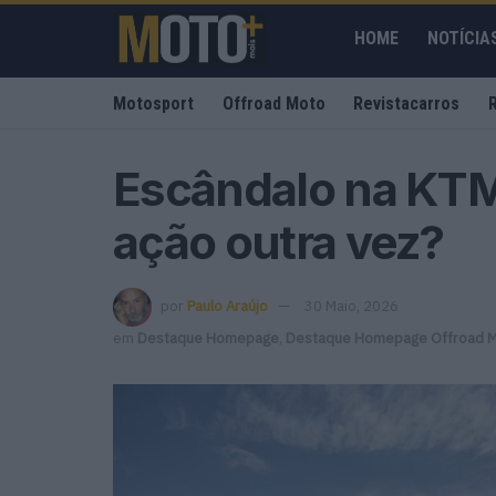
HOME
NOTÍCIA
Motosport
Offroad Moto
Revistacarros
Escândalo na KTM
ação outra vez?
por
Paulo Araújo
30 Maio, 2026
em
Destaque Homepage
,
Destaque Homepage Offroad 